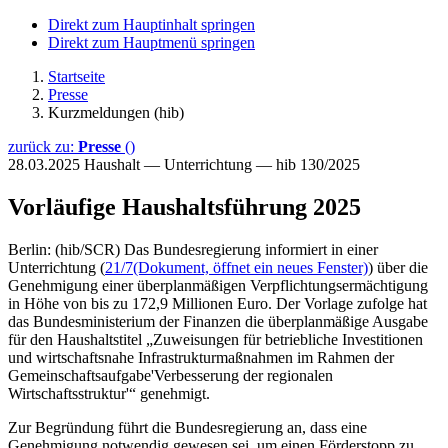
Direkt zum Hauptinhalt springen
Direkt zum Hauptmenü springen
Startseite
Presse
Kurzmeldungen (hib)
zurück zu:
Presse
()
28.03.2025
Haushalt — Unterrichtung — hib 130/2025
Vorläufige Haushaltsführung 2025
Berlin: (hib/SCR) Das Bundesregierung informiert in einer
Unterrichtung (
21/7
(Dokument, öffnet ein neues Fenster)
) über die
Genehmigung einer überplanmäßigen Verpflichtungsermächtigung
in Höhe von bis zu 172,9 Millionen Euro. Der Vorlage zufolge hat
das Bundesministerium der Finanzen die überplanmäßige Ausgabe
für den Haushaltstitel „Zuweisungen für betriebliche Investitionen
und wirtschaftsnahe Infrastrukturmaßnahmen im Rahmen der
Gemeinschaftsaufgabe'Verbesserung der regionalen
Wirtschaftsstruktur'“ genehmigt.
Zur Begründung führt die Bundesregierung an, dass eine
Genehmigung notwendig gewesen sei, um einen Förderstopp zu