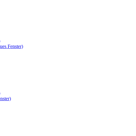
)
ues Fenster)
)
nster)