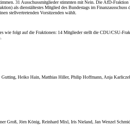
timmen. 31 Ausschussmitglieder stimmten mit Nein. Die AfD-Fraktion b
on) als dienstältestes Mitglied des Bundestags im Finanzausschuss di
inen stellvertretenden Vorsitzenden wählt.
ses wie folgt auf die Fraktionen: 14 Mitglieder stellt die CDU/CSU-Fra
.
v Gutting, Heiko Hain, Matthias Hiller, Philip Hoffmann, Anja Karlicz
iner Groß, Jörn König, Reinhard Mixl, Iris Nieland, Jan Wenzel Schmi