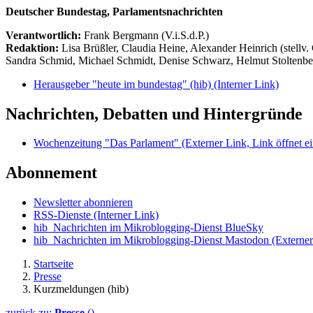
Deutscher Bundestag, Parlamentsnachrichten
Verantwortlich:
Frank Bergmann (V.i.S.d.P.)
Redaktion:
Lisa Brüßler, Claudia Heine, Alexander Heinrich (stellv.
Sandra Schmid, Michael Schmidt, Denise Schwarz, Helmut Stoltenbe
Herausgeber "heute im bundestag" (hib)
(Interner Link)
Nachrichten, Debatten und Hintergründe
Wochenzeitung "Das Parlament"
(Externer Link, Link öffnet ei
Abonnement
Newsletter abonnieren
RSS-Dienste
(Interner Link)
hib_Nachrichten im Mikroblogging-Dienst BlueSky
hib_Nachrichten im Mikroblogging-Dienst Mastodon
(Externer
Startseite
Presse
Kurzmeldungen (hib)
zurück zu:
Presse
()