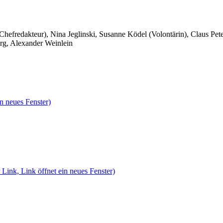
 Chefredakteur), Nina Jeglinski,
Susanne Ködel (Volontärin),
Claus Pet
rg, Alexander Weinlein
n neues Fenster)
 Link, Link öffnet ein neues Fenster)