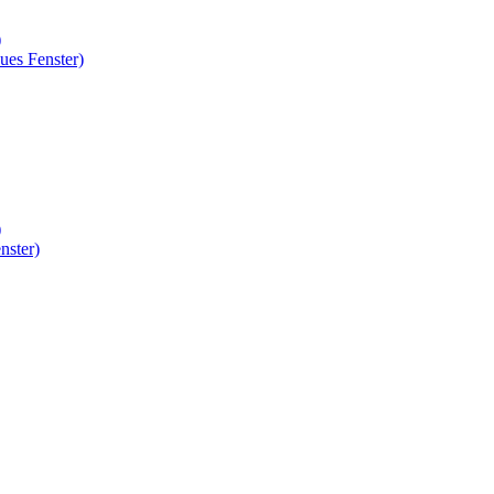
)
ues Fenster)
)
nster)