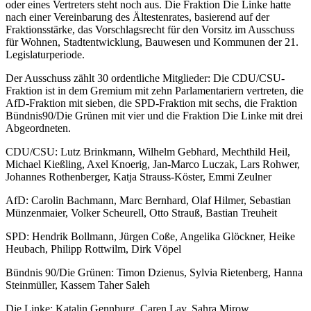
oder eines Vertreters steht noch aus. Die Fraktion Die Linke hatte
nach einer Vereinbarung des Ältestenrates, basierend auf der
Fraktionsstärke, das Vorschlagsrecht für den Vorsitz im Ausschuss
für Wohnen, Stadtentwicklung, Bauwesen und Kommunen der 21.
Legislaturperiode.
Der Ausschuss zählt 30 ordentliche Mitglieder: Die CDU/CSU-
Fraktion ist in dem Gremium mit zehn Parlamentariern vertreten, die
AfD-Fraktion mit sieben, die SPD-Fraktion mit sechs, die Fraktion
Bündnis90/Die Grünen mit vier und die Fraktion Die Linke mit drei
Abgeordneten.
CDU/CSU: Lutz Brinkmann, Wilhelm Gebhard, Mechthild Heil,
Michael Kießling, Axel Knoerig, Jan-Marco Luczak, Lars Rohwer,
Johannes Rothenberger, Katja Strauss-Köster, Emmi Zeulner
AfD: Carolin Bachmann, Marc Bernhard, Olaf Hilmer, Sebastian
Münzenmaier, Volker Scheurell, Otto Strauß, Bastian Treuheit
SPD: Hendrik Bollmann, Jürgen Coße, Angelika Glöckner, Heike
Heubach, Philipp Rottwilm, Dirk Vöpel
Bündnis 90/Die Grünen: Timon Dzienus, Sylvia Rietenberg, Hanna
Steinmüller, Kassem Taher Saleh
Die Linke: Katalin Gennburg, Caren Lay, Sahra Mirow.