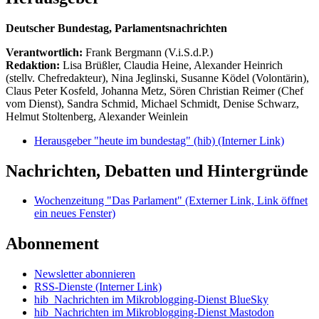
Deutscher Bundestag, Parlamentsnachrichten
Verantwortlich:
Frank Bergmann (V.i.S.d.P.)
Redaktion:
Lisa Brüßler, Claudia Heine, Alexander Heinrich
(stellv. Chefredakteur), Nina Jeglinski,
Susanne Ködel (Volontärin),
Claus Peter Kosfeld, Johanna Metz, Sören Christian Reimer (Chef
vom Dienst), Sandra Schmid, Michael Schmidt, Denise Schwarz,
Helmut Stoltenberg, Alexander Weinlein
Herausgeber "heute im bundestag" (hib)
(Interner Link)
Nachrichten, Debatten und Hintergründe
Wochenzeitung "Das Parlament"
(Externer Link, Link öffnet
ein neues Fenster)
Abonnement
Newsletter abonnieren
RSS-Dienste
(Interner Link)
hib_Nachrichten im Mikroblogging-Dienst BlueSky
hib_Nachrichten im Mikroblogging-Dienst Mastodon