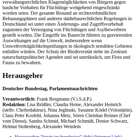
verwaltungsrechtlichen Klagemöglichkeiten von Bürgern gegen
bauliche Vorhaben für Flüchtlinge weitgehend eingeschränkt
worden seien. Der gesamte Bestand an rechtsverbindlichen
Bebauungsplänen und anderen städtebaurechtlichen Regelungen in
Deutschland sei unter einen Änderungs- und Zugriffsvorbehalt
zugunsten der Versorgung von Flüchtlingen und Asylbewerbern
gestellt worden. Die Eingriffe ins Baurecht führten zu gravierenden
Auswirkungen auf die Umwelt, insbesondere wenn
Umweltverträglichkeitsprüfungen in ökologisch sensiblen Gebieten
entfallen würden. Der Schutz der Biodiversität stehe im Zentrum
naturschutzpolitischer Agenden und sei unerlässlich, um Flora und
Fauna zu bewahren.
Herausgeber
Deutscher Bundestag, Parlamentsnachrichten
Verantwortlich:
Frank Bergmann (V.i.S.d.P.)
Redaktion:
Lisa Brüßler, Claudia Heine, Alexander Heinrich
(stellv. Chefredakteur), Nina Jeglinski,
Susanne Ködel (Volontärin),
Claus Peter Kosfeld, Johanna Metz, Sören Christian Reimer (Chef
vom Dienst), Sandra Schmid, Michael Schmidt, Denise Schwarz,
Helmut Stoltenberg, Alexander Weinlein
Herausgeber "heute im bundestag" (hib)
(Interner Link)