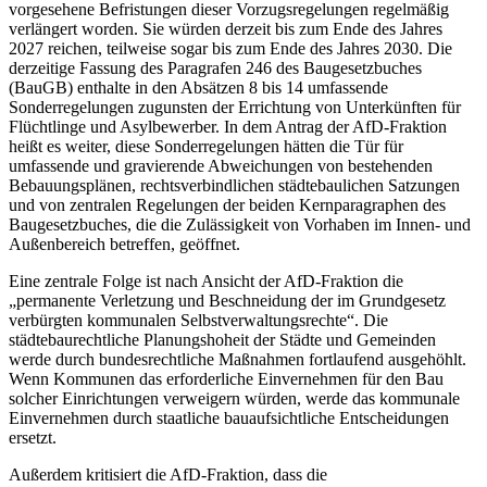
vorgesehene Befristungen dieser Vorzugsregelungen regelmäßig
verlängert worden. Sie würden derzeit bis zum Ende des Jahres
2027 reichen, teilweise sogar bis zum Ende des Jahres 2030. Die
derzeitige Fassung des Paragrafen 246 des Baugesetzbuches
(BauGB) enthalte in den Absätzen 8 bis 14 umfassende
Sonderregelungen zugunsten der Errichtung von Unterkünften für
Flüchtlinge und Asylbewerber. In dem Antrag der AfD-Fraktion
heißt es weiter, diese Sonderregelungen hätten die Tür für
umfassende und gravierende Abweichungen von bestehenden
Bebauungsplänen, rechtsverbindlichen städtebaulichen Satzungen
und von zentralen Regelungen der beiden Kernparagraphen des
Baugesetzbuches, die die Zulässigkeit von Vorhaben im Innen- und
Außenbereich betreffen, geöffnet.
Eine zentrale Folge ist nach Ansicht der AfD-Fraktion die
„permanente Verletzung und Beschneidung der im Grundgesetz
verbürgten kommunalen Selbstverwaltungsrechte“. Die
städtebaurechtliche Planungshoheit der Städte und Gemeinden
werde durch bundesrechtliche Maßnahmen fortlaufend ausgehöhlt.
Wenn Kommunen das erforderliche Einvernehmen für den Bau
solcher Einrichtungen verweigern würden, werde das kommunale
Einvernehmen durch staatliche bauaufsichtliche Entscheidungen
ersetzt.
Außerdem kritisiert die AfD-Fraktion, dass die