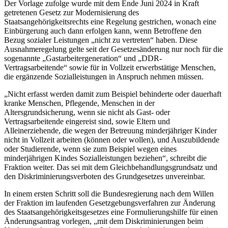
Der Vorlage zufolge wurde mit dem Ende Juni 2024 in Kraft
getretenen Gesetz zur Modernisierung des
Staatsangehörigkeitsrechts eine Regelung gestrichen, wonach eine
Einbürgerung auch dann erfolgen kann, wenn Betroffene den
Bezug sozialer Leistungen „nicht zu vertreten“ haben. Diese
Ausnahmeregelung gelte seit der Gesetzesänderung nur noch für die
sogenannte „Gastarbeitergeneration“ und „DDR-
Vertragsarbeitende“ sowie für in Vollzeit erwerbstätige Menschen,
die ergänzende Sozialleistungen in Anspruch nehmen müssen.
„Nicht erfasst werden damit zum Beispiel behinderte oder dauerhaft
kranke Menschen, Pflegende, Menschen in der
Altersgrundsicherung, wenn sie nicht als Gast- oder
Vertragsarbeitende eingereist sind, sowie Eltern und
Alleinerziehende, die wegen der Betreuung minderjähriger Kinder
nicht in Vollzeit arbeiten (können oder wollen), und Auszubildende
oder Studierende, wenn sie zum Beispiel wegen eines
minderjährigen Kindes Sozialleistungen beziehen“, schreibt die
Fraktion weiter. Das sei mit dem Gleichbehandlungsgrundsatz und
den Diskriminierungsverboten des Grundgesetzes unvereinbar.
In einem ersten Schritt soll die Bundesregierung nach dem Willen
der Fraktion im laufenden Gesetzgebungsverfahren zur Änderung
des Staatsangehörigkeitsgesetzes eine Formulierungshilfe für einen
Änderungsantrag vorlegen, „mit dem Diskriminierungen beim