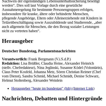
Nachweis der eigenständigen Lebensunterhaltssicherung beseitigt
werden“. Dies soll laut Vorlage durch eine gesetzliche
Ausnahmeregelung für bestimmte Personengruppen erfolgen,
insbesondere für kranke, ältere oder behinderte Menschen,
pflegende Angehörige, Eltern oder Alleinerziehende mit Kindern in
Teilzeitbeschäftigung sowie Auszubildende und Studierende, „aber
auch allgemein für Menschen, die den Bezug sozialer Leistungen
nicht zu vertreten haben“.
Herausgeber
Deutscher Bundestag, Parlamentsnachrichten
Verantwortlich:
Frank Bergmann (V.i.S.d.P.)
Redaktion:
Lisa Brüßler, Claudia Heine, Alexander Heinrich
(stellv. Chefredakteur), Nina Jeglinski,
Susanne Ködel (Volontärin),
Claus Peter Kosfeld, Johanna Metz, Sören Christian Reimer (Chef
vom Dienst), Sandra Schmid, Michael Schmidt, Denise Schwarz,
Helmut Stoltenberg, Alexander Weinlein
Herausgeber "heute im bundestag" (hib)
(Interner Link)
Nachrichten, Debatten und Hintergründe