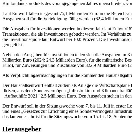
Bruttoinlandsprodukts des vorangegangenen Jahres überschreiten, v
Laut Entwurf fallen insgesamt 75,1 Milliarden Euro in die Bereichsau
Ausgaben soll für die Verteidigung fällig werden (62,4 Milliarden Eu
Die Ausgaben für Investitionen werden in diesem Jahr laut Entwurf 62
Transaktionen, die als Investitionen gebucht werden. Im Verhältnis z
die Investitionsquote laut Entwurf bei 10,0 Prozent. Die Investitionsq
geregelt ist.
Neben den Ausgaben für Investitionen teilen sich die Ausgaben im Ke
Milliarden Euro (2024: 24,3 Milliarden Euro), für die militärische B
Euro), für Zuweisungen und Zuschüsse von 322,9 Milliarden Euro (20
Als Verpflichtungsermächtigungen für die kommenden Haushaltsjahre s
Der Haushaltsentwurf enthält zudem als Anlage die Wirtschaftsplän
fließen, aus dem Sondervermögen „Infrastruktur und Klimaneutralit
„Aufbauhilfe 2021“ 2,5 Millionen Euro. Den Ausgaben stehen in de
Der Entwurf soll in der Sitzungswoche vom 7. bis 11. Juli in erster 
und eines „Gesetzes zur Errichtung eines Sondervermögens Infrastrukt
das laufende Jahr ist für die Sitzungswoche vom 15. bis 18. Septemb
Herausgeber