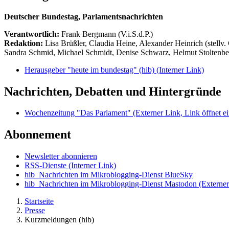
Deutscher Bundestag, Parlamentsnachrichten
Verantwortlich:
Frank Bergmann (V.i.S.d.P.)
Redaktion:
Lisa Brüßler, Claudia Heine, Alexander Heinrich (stellv.
Sandra Schmid, Michael Schmidt, Denise Schwarz, Helmut Stoltenbe
Herausgeber "heute im bundestag" (hib)
(Interner Link)
Nachrichten, Debatten und Hintergründe
Wochenzeitung "Das Parlament"
(Externer Link, Link öffnet ei
Abonnement
Newsletter abonnieren
RSS-Dienste
(Interner Link)
hib_Nachrichten im Mikroblogging-Dienst BlueSky
hib_Nachrichten im Mikroblogging-Dienst Mastodon
(Externer
Startseite
Presse
Kurzmeldungen (hib)