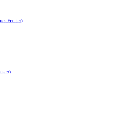
)
ues Fenster)
)
nster)