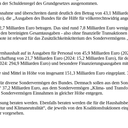
on der Schuldenregel des Grundgesetzes ausgenommen.
snahme und überschreiten damit deutlich den Betrag von 43,1 Milliarde
ro), die „Ausgaben des Bundes für die Hilfe für völkerrechtswidrig an
,7 Milliarden Euro betragen. Das sind rund 7,8 Milliarden Euro weniger
u den bereinigten Gesamtausgaben - also ohne finanzielle Transaktione
uote ist relevant für das Zusätzlichkeitskriterium des Sondervermögens 
rnhaushalt auf in Ausgaben für Personal von 45,9 Milliarden Euro (20
eschaffung von 21,7 Milliarden Euro (2024: 15,2 Milliarden Euro), für 
24: 294,9 Milliarden Euro) und besondere Finanzierungsausgaben mit -
ind Mittel in Höhe von insgesamt 151,3 Milliarden Euro eingeplant. 3
e für diverse Sondervermögen des Bundes. Demnach sollen aus dem So
ät“ 37,2 Milliarden Euro, aus dem Sondervermögen „Klima- und Trans
n Sondervermögen Einnahmen in gleicher Höhe entgegen.
Lesung beraten werden. Ebenfalls beraten werden die für die Haushalts
ur und Klimaneutralität“, die jeweils von den Koalitionsfraktionen ei
er vorgesehen.