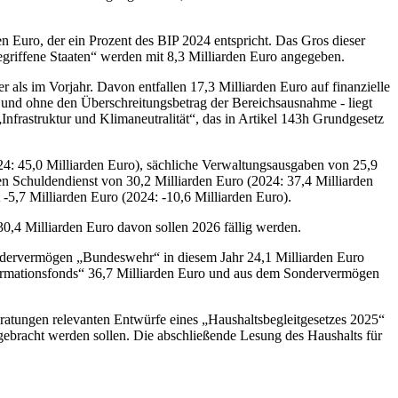
n Euro, der ein Prozent des BIP 2024 entspricht. Das Gros dieser
gegriffene Staaten“ werden mit 8,3 Milliarden Euro angegeben.
 als im Vorjahr. Davon entfallen 17,3 Milliarden Euro auf finanzielle
n und ohne den Überschreitungsbetrag der Bereichsausnahme - liegt
„Infrastruktur und Klimaneutralität“, das in Artikel 143h Grundgesetz
24: 45,0 Milliarden Euro), sächliche Verwaltungsausgaben von 25,9
den Schuldendienst von 30,2 Milliarden Euro (2024: 37,4 Milliarden
5,7 Milliarden Euro (2024: -10,6 Milliarden Euro).
0,4 Milliarden Euro davon sollen 2026 fällig werden.
ndervermögen „Bundeswehr“ in diesem Jahr 24,1 Milliarden Euro
formationsfonds“ 36,7 Milliarden Euro und aus dem Sondervermögen
beratungen relevanten Entwürfe eines „Haushaltsbegleitgesetzes 2025“
ngebracht werden sollen. Die abschließende Lesung des Haushalts für