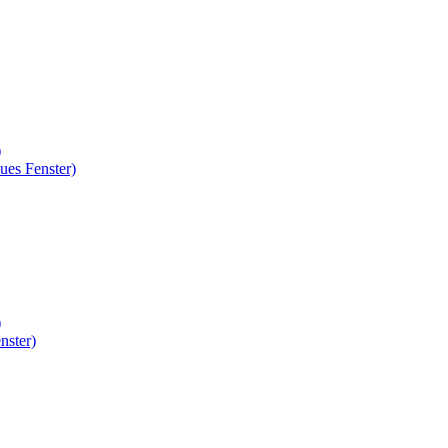
)
ues Fenster)
)
nster)