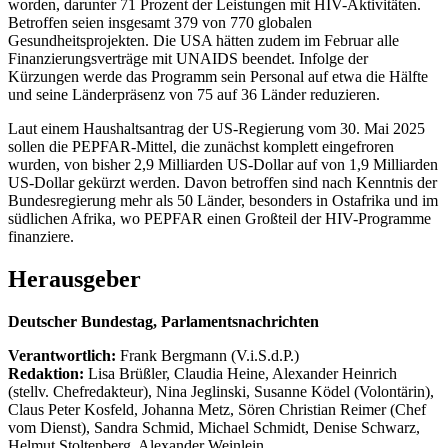
worden, darunter 71 Prozent der Leistungen mit HIV-Aktivitäten.
Betroffen seien insgesamt 379 von 770 globalen
Gesundheitsprojekten. Die USA hätten zudem im Februar alle
Finanzierungsverträge mit UNAIDS beendet. Infolge der
Kürzungen werde das Programm sein Personal auf etwa die Hälfte
und seine Länderpräsenz von 75 auf 36 Länder reduzieren.
Laut einem Haushaltsantrag der US-Regierung vom 30. Mai 2025
sollen die PEPFAR-Mittel, die zunächst komplett eingefroren
wurden, von bisher 2,9 Milliarden US-Dollar auf von 1,9 Milliarden
US-Dollar gekürzt werden. Davon betroffen sind nach Kenntnis der
Bundesregierung mehr als 50 Länder, besonders in Ostafrika und im
südlichen Afrika, wo PEPFAR einen Großteil der HIV-Programme
finanziere.
Herausgeber
Deutscher Bundestag, Parlamentsnachrichten
Verantwortlich:
Frank Bergmann (V.i.S.d.P.)
Redaktion:
Lisa Brüßler, Claudia Heine, Alexander Heinrich
(stellv. Chefredakteur), Nina Jeglinski,
Susanne Ködel (Volontärin),
Claus Peter Kosfeld, Johanna Metz, Sören Christian Reimer (Chef
vom Dienst), Sandra Schmid, Michael Schmidt, Denise Schwarz,
Helmut Stoltenberg, Alexander Weinlein