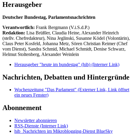
Herausgeber
Deutscher Bundestag, Parlamentsnachrichten
Verantwortlich:
Frank Bergmann (V.i.S.d.P.)
Redaktion:
Lisa Brüßler, Claudia Heine, Alexander Heinrich
(stellv. Chefredakteur), Nina Jeglinski,
Susanne Ködel (Volontärin),
Claus Peter Kosfeld, Johanna Metz, Sören Christian Reimer (Chef
vom Dienst), Sandra Schmid, Michael Schmidt, Denise Schwarz,
Helmut Stoltenberg, Alexander Weinlein
Herausgeber "heute im bundestag" (hib)
(Interner Link)
Nachrichten, Debatten und Hintergründe
Wochenzeitung "Das Parlament"
(Externer Link, Link öffnet
ein neues Fenster)
Abonnement
Newsletter abonnieren
RSS-Dienste
(Interner Link)
hib_Nachrichten im Mikroblogging-Dienst BlueSky