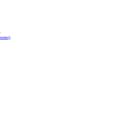
)
nster)