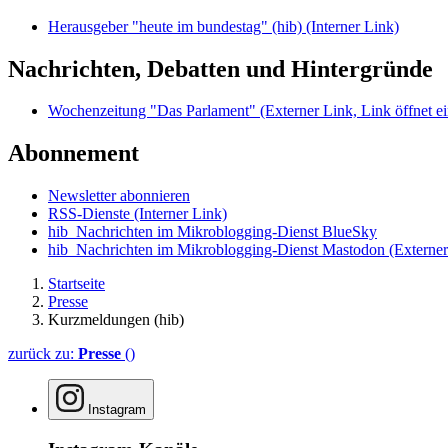
Herausgeber "heute im bundestag" (hib)
(Interner Link)
Nachrichten, Debatten und Hintergründe
Wochenzeitung "Das Parlament"
(Externer Link, Link öffnet ei
Abonnement
Newsletter abonnieren
RSS-Dienste
(Interner Link)
hib_Nachrichten im Mikroblogging-Dienst BlueSky
hib_Nachrichten im Mikroblogging-Dienst Mastodon
(Externer
Startseite
Presse
Kurzmeldungen (hib)
zurück zu:
Presse
()
Instagram