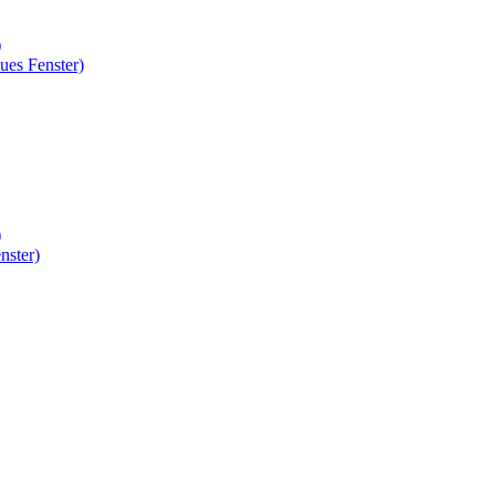
)
ues Fenster)
)
nster)