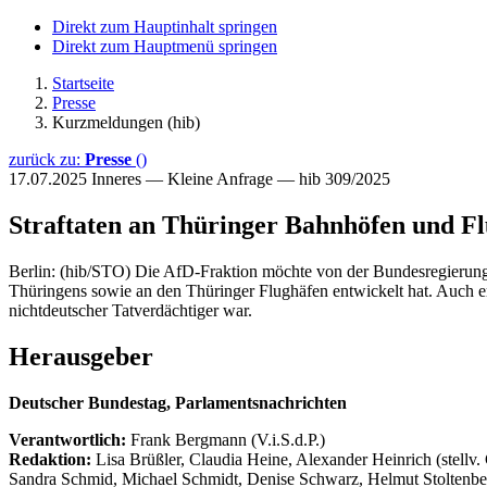
Direkt zum Hauptinhalt springen
Direkt zum Hauptmenü springen
Startseite
Presse
Kurzmeldungen (hib)
zurück zu:
Presse
()
17.07.2025
Inneres — Kleine Anfrage — hib 309/2025
Straftaten an Thüringer Bahnhöfen und F
Berlin: (hib/STO) Die AfD-Fraktion möchte von der Bundesregierung e
Thüringens sowie an den Thüringer Flughäfen entwickelt hat. Auch er
nichtdeutscher Tatverdächtiger war.
Herausgeber
Deutscher Bundestag, Parlamentsnachrichten
Verantwortlich:
Frank Bergmann (V.i.S.d.P.)
Redaktion:
Lisa Brüßler, Claudia Heine, Alexander Heinrich (stellv.
Sandra Schmid, Michael Schmidt, Denise Schwarz, Helmut Stoltenbe