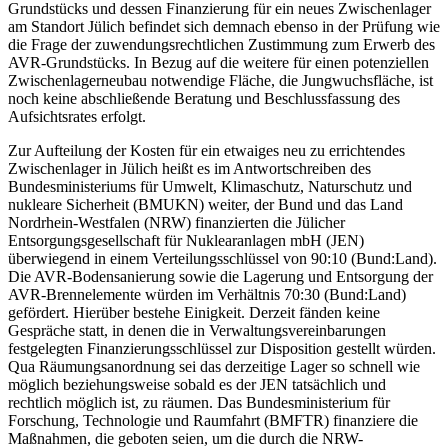
Grundstücks und dessen Finanzierung für ein neues Zwischenlager
am Standort Jülich befindet sich demnach ebenso in der Prüfung wie
die Frage der zuwendungsrechtlichen Zustimmung zum Erwerb des
AVR-Grundstücks. In Bezug auf die weitere für einen potenziellen
Zwischenlagerneubau notwendige Fläche, die Jungwuchsfläche, ist
noch keine abschließende Beratung und Beschlussfassung des
Aufsichtsrates erfolgt.
Zur Aufteilung der Kosten für ein etwaiges neu zu errichtendes
Zwischenlager in Jülich heißt es im Antwortschreiben des
Bundesministeriums für Umwelt, Klimaschutz, Naturschutz und
nukleare Sicherheit (BMUKN) weiter, der Bund und das Land
Nordrhein-Westfalen (NRW) finanzierten die Jülicher
Entsorgungsgesellschaft für Nuklearanlagen mbH (JEN)
überwiegend in einem Verteilungsschlüssel von 90:10 (Bund:Land).
Die AVR-Bodensanierung sowie die Lagerung und Entsorgung der
AVR-Brennelemente würden im Verhältnis 70:30 (Bund:Land)
gefördert. Hierüber bestehe Einigkeit. Derzeit fänden keine
Gespräche statt, in denen die in Verwaltungsvereinbarungen
festgelegten Finanzierungsschlüssel zur Disposition gestellt würden.
Qua Räumungsanordnung sei das derzeitige Lager so schnell wie
möglich beziehungsweise sobald es der JEN tatsächlich und
rechtlich möglich ist, zu räumen. Das Bundesministerium für
Forschung, Technologie und Raumfahrt (BMFTR) finanziere die
Maßnahmen, die geboten seien, um die durch die NRW-