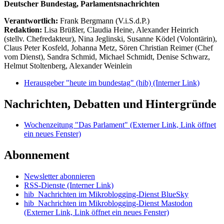
Deutscher Bundestag, Parlamentsnachrichten
Verantwortlich:
Frank Bergmann (V.i.S.d.P.)
Redaktion:
Lisa Brüßler, Claudia Heine, Alexander Heinrich
(stellv. Chefredakteur), Nina Jeglinski,
Susanne Ködel (Volontärin),
Claus Peter Kosfeld, Johanna Metz, Sören Christian Reimer (Chef
vom Dienst), Sandra Schmid, Michael Schmidt, Denise Schwarz,
Helmut Stoltenberg, Alexander Weinlein
Herausgeber "heute im bundestag" (hib)
(Interner Link)
Nachrichten, Debatten und Hintergründe
Wochenzeitung "Das Parlament"
(Externer Link, Link öffnet
ein neues Fenster)
Abonnement
Newsletter abonnieren
RSS-Dienste
(Interner Link)
hib_Nachrichten im Mikroblogging-Dienst BlueSky
hib_Nachrichten im Mikroblogging-Dienst Mastodon
(Externer Link, Link öffnet ein neues Fenster)