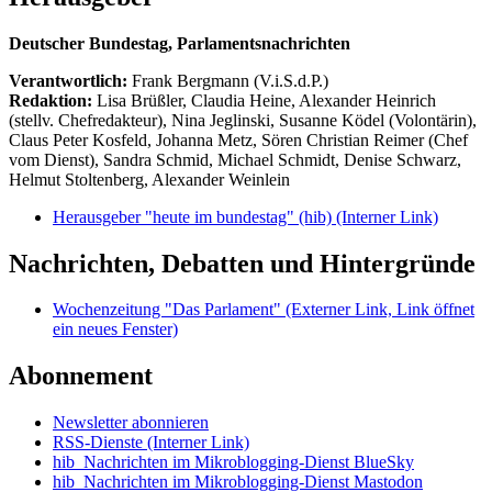
Deutscher Bundestag, Parlamentsnachrichten
Verantwortlich:
Frank Bergmann (V.i.S.d.P.)
Redaktion:
Lisa Brüßler, Claudia Heine, Alexander Heinrich
(stellv. Chefredakteur), Nina Jeglinski,
Susanne Ködel (Volontärin),
Claus Peter Kosfeld, Johanna Metz, Sören Christian Reimer (Chef
vom Dienst), Sandra Schmid, Michael Schmidt, Denise Schwarz,
Helmut Stoltenberg, Alexander Weinlein
Herausgeber "heute im bundestag" (hib)
(Interner Link)
Nachrichten, Debatten und Hintergründe
Wochenzeitung "Das Parlament"
(Externer Link, Link öffnet
ein neues Fenster)
Abonnement
Newsletter abonnieren
RSS-Dienste
(Interner Link)
hib_Nachrichten im Mikroblogging-Dienst BlueSky
hib_Nachrichten im Mikroblogging-Dienst Mastodon