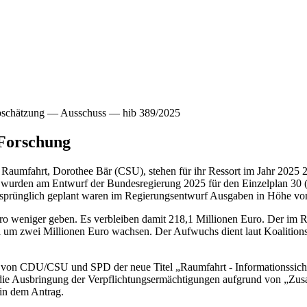
abschätzung — Ausschuss — hib 389/2025
 Forschung
Raumfahrt, Dorothee Bär (CSU), stehen für ihr Ressort im Jahr 2025 2
e, wurden am Entwurf der Bundesregierung 2025 für den Einzelplan 30 
sprünglich geplant waren im Regierungsentwurf Ausgaben in Höhe von
ro weniger geben. Es verbleiben damit 218,1 Millionen Euro. Der im R
l um zwei Millionen Euro wachsen. Der Aufwuchs dient laut Koalition
en von CDU/CSU und SPD der neue Titel „Raumfahrt - Informationssich
 die Ausbringung der Verpflichtungsermächtigungen aufgrund von „Z
 in dem Antrag.