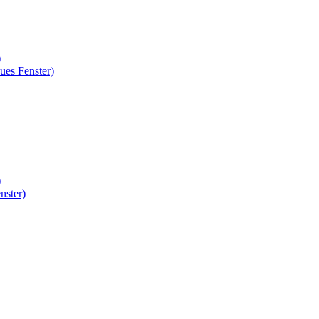
)
ues Fenster)
)
nster)