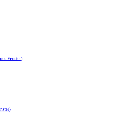
)
ues Fenster)
)
nster)