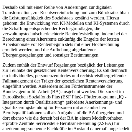
Deshalb soll mit einer Reihe von Änderungen zur digitalen
Transformation, zur Rechtsvereinfachung und zum Bürokratieabbau
die Leistungsfähigkeit des Sozialstaats gestärkt werden. Hierzu
gehören: die Entwicklung von KI-Modellen und KI-Systemen durch
die Schaffung entsprechender Rechtsgrundlagen; die
verwaltungstechnisch erleichterte Rentenfeststellung, indem bei der
Berechnung einer Altersrente zukünftig die Entgelte der letzten
Arbeitsmonate vor Rentenbeginn stets mit einer Hochrechnung
ermittelt werden, und die Aufhebung abgelaufener
Übergangsregelungen und sonstiger Bestimmungen.
Zudem enthält der Entwurf Regelungen bezüglich der Leistungen
zur Teilhabe der gesetzlichen Rentenversicherung: Es soll demnach
ein individuelles, personenzentriertes und rechtskreisübergreifendes
Fallmanagement der Träger der gesetzlichen Rentenversicherung
eingeführt werden. Außerdem sollen Förderinstrumente der
Bundesagentur für Arbeit (BA) ausgebaut werden. Die zurzeit im
Europäischen Sozialfonds Plus (ESF Plus)- Förderprogramm „IQ -
Integration durch Qualifizierung“ geförderte Anerkennungs- und
Qualifizierungsberatung für Personen mit ausländischen
Berufsqualifikationen soll als Aufgabe auf die BA übergehen und
dort ebenso wie die derzeit bei der BA in einem Modellvorhaben
erprobte Zentrale Servicestelle Berufsanerkennung (ZSBA) für
anerkennungssuchende Fachkräfte im Ausland dauerhaft angesiedelt