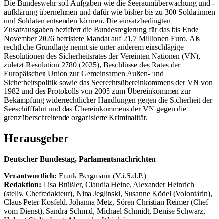
Die Bundeswehr soll Aufgaben wie die Seeraumüberwachung und -
aufklärung übernehmen und dafür wie bisher bis zu 300 Soldatinnen
und Soldaten entsenden können. Die einsatzbedingten
Zusatzausgaben beziffert die Bundesregierung für das bis Ende
November 2026 befristete Mandat auf 21,7 Millionen Euro. Als
rechtliche Grundlage nennt sie unter anderem einschlägige
Resolutionen des Sicherheitsrates der Vereinten Nationen (VN),
zuletzt Resolution 2780 (2025), Beschlüsse des Rates der
Europäischen Union zur Gemeinsamen Außen- und
Sicherheitspolitik sowie das Seerechtsübereinkommens der VN von
1982 und des Protokolls von 2005 zum Übereinkommen zur
Bekämpfung widerrechtlicher Handlungen gegen die Sicherheit der
Seeschifffahrt und das Übereinkommens der VN gegen die
grenzüberschreitende organisierte Kriminalität.
Herausgeber
Deutscher Bundestag, Parlamentsnachrichten
Verantwortlich:
Frank Bergmann (V.i.S.d.P.)
Redaktion:
Lisa Brüßler, Claudia Heine, Alexander Heinrich
(stellv. Chefredakteur), Nina Jeglinski,
Susanne Ködel (Volontärin),
Claus Peter Kosfeld, Johanna Metz, Sören Christian Reimer (Chef
vom Dienst), Sandra Schmid, Michael Schmidt, Denise Schwarz,