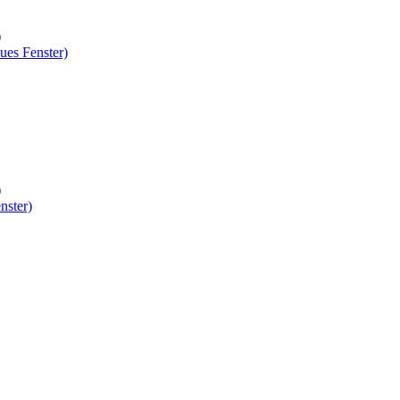
)
ues Fenster)
)
nster)