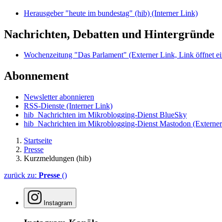
Herausgeber "heute im bundestag" (hib)
(Interner Link)
Nachrichten, Debatten und Hintergründe
Wochenzeitung "Das Parlament"
(Externer Link, Link öffnet ei
Abonnement
Newsletter abonnieren
RSS-Dienste
(Interner Link)
hib_Nachrichten im Mikroblogging-Dienst BlueSky
hib_Nachrichten im Mikroblogging-Dienst Mastodon
(Externer
Startseite
Presse
Kurzmeldungen (hib)
zurück zu:
Presse
()
Instagram