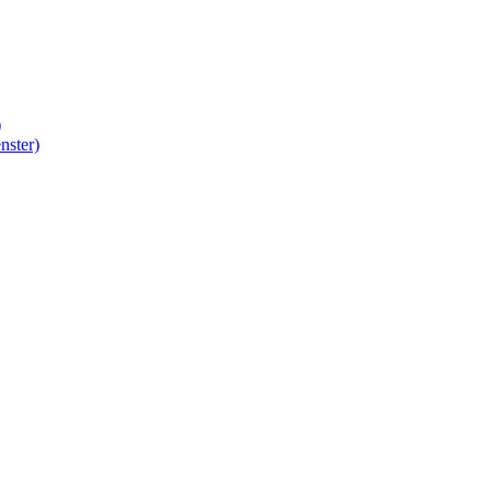
)
nster)