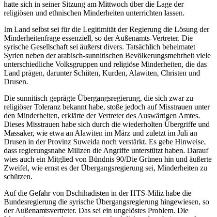
hatte sich in seiner Sitzung am Mittwoch über die Lage der
religiösen und ethnischen Minderheiten unterrichten lassen.
Im Land selbst sei für die Legitimität der Regierung die Lösung der
Minderheitenfrage essenziell, so der Außenamts-Vertreter. Die
syrische Gesellschaft sei äußerst divers. Tatsächlich beheimatet
Syrien neben der arabisch-sunnitischen Bevölkerungsmehrheit viele
unterschiedliche Volksgruppen und religiöse Minderheiten, die das
Land prägen, darunter Schiiten, Kurden, Alawiten, Christen und
Drusen.
Die sunnitisch geprägte Übergangsregierung, die sich zwar zu
religiöser Toleranz bekannt habe, stoße jedoch auf Misstrauen unter
den Minderheiten, erklärte der Vertreter des Auswärtigen Amtes.
Dieses Misstrauen habe sich durch die wiederholten Übergriffe und
Massaker, wie etwa an Alawiten im März und zuletzt im Juli an
Drusen in der Provinz Suweida noch verstärkt. Es gebe Hinweise,
dass regierungsnahe Milizen die Angriffe unterstützt haben. Darauf
wies auch ein Mitglied von Bündnis 90/Die Grünen hin und äußerte
Zweifel, wie ernst es der Übergangsregierung sei, Minderheiten zu
schützen.
Auf die Gefahr von Dschihadisten in der HTS-Miliz habe die
Bundesregierung die syrische Übergangsregierung hingewiesen, so
der Außenamtsvertreter. Das sei ein ungelöstes Problem. Die