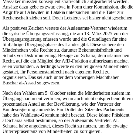
Massaker müssten konsequent strafrechtlich aufgearbeitet werden.
Ansätze dazu gebe es zwar, etwa in Form einer Kommission, die die
Angriffe auf Alawiten in Latakia untersuchen und die Täter zur
Rechenschaft ziehen soll. Doch Letzteres sei bisher nicht geschehen.
Als positives Zeichen wertete der Außenamts-Vertreter wiederum
die syrische Übergangsverfassung, die am 13. März 2025 von der
Übergangsregierung erlassen wurde und die Grundlagen für eine
fünfjährige Übergangsphase des Landes gibt. Diese sichere den
Minderheiten volle Rechte zu, darunter Bekenntnisfreiheit und
Schutz vor Diskriminierung. Bezüge zur Scharia, dem islamischen
Recht, auf die ein Mitglied der AfD-Fraktion aufmerksam machte,
seien vorhanden. Allerdings werde es den religiösen Minderheiten
gestattet, ihr Personenstandrecht nach eigenem Recht zu
organisieren. Das sei auch unter dem vorherigen Machthaber
Baschar al-Assad so gewesen.
Nach den Wahlen am 5. Oktober seien die Minderheiten zudem im
Übergangsparlament vertreten, wenn auch nicht entsprechend ihrem
prozentualen Anteil an der Bevölkerung, wie der Vertreter der
Bundesregierung anmerkte. Ein Drittel der Sitze des Parlaments
habe das Wahlleute-Gremium nicht besetzt. Diese könne Präsident
al-Scharaa selbst bestimmen, so der Außenamts-Vertreter. Al-
Scharaa habe angedeutet, dieses Recht zu nutzen, um die etwaige
Unterrepräsentanz von Minderheiten zu korrigieren.