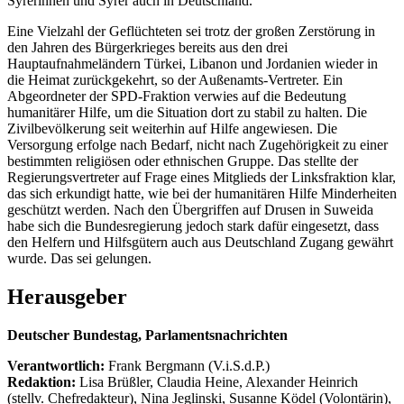
Syrerinnen und Syrer auch in Deutschland.
Eine Vielzahl der Geflüchteten sei trotz der großen Zerstörung in
den Jahren des Bürgerkrieges bereits aus den drei
Hauptaufnahmeländern Türkei, Libanon und Jordanien wieder in
die Heimat zurückgekehrt, so der Außenamts-Vertreter. Ein
Abgeordneter der SPD-Fraktion verwies auf die Bedeutung
humanitärer Hilfe, um die Situation dort zu stabil zu halten. Die
Zivilbevölkerung seit weiterhin auf Hilfe angewiesen. Die
Versorgung erfolge nach Bedarf, nicht nach Zugehörigkeit zu einer
bestimmten religiösen oder ethnischen Gruppe. Das stellte der
Regierungsvertreter auf Frage eines Mitglieds der Linksfraktion klar,
das sich erkundigt hatte, wie bei der humanitären Hilfe Minderheiten
geschützt werden. Nach den Übergriffen auf Drusen in Suweida
habe sich die Bundesregierung jedoch stark dafür eingesetzt, dass
den Helfern und Hilfsgütern auch aus Deutschland Zugang gewährt
wurde. Das sei gelungen.
Herausgeber
Deutscher Bundestag, Parlamentsnachrichten
Verantwortlich:
Frank Bergmann (V.i.S.d.P.)
Redaktion:
Lisa Brüßler, Claudia Heine, Alexander Heinrich
(stellv. Chefredakteur), Nina Jeglinski,
Susanne Ködel (Volontärin),