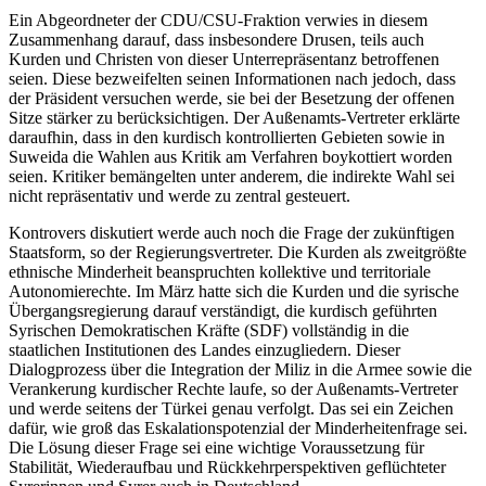
Ein Abgeordneter der CDU/CSU-Fraktion verwies in diesem
Zusammenhang darauf, dass insbesondere Drusen, teils auch
Kurden und Christen von dieser Unterrepräsentanz betroffenen
seien. Diese bezweifelten seinen Informationen nach jedoch, dass
der Präsident versuchen werde, sie bei der Besetzung der offenen
Sitze stärker zu berücksichtigen. Der Außenamts-Vertreter erklärte
daraufhin, dass in den kurdisch kontrollierten Gebieten sowie in
Suweida die Wahlen aus Kritik am Verfahren boykottiert worden
seien. Kritiker bemängelten unter anderem, die indirekte Wahl sei
nicht repräsentativ und werde zu zentral gesteuert.
Kontrovers diskutiert werde auch noch die Frage der zukünftigen
Staatsform, so der Regierungsvertreter. Die Kurden als zweitgrößte
ethnische Minderheit beanspruchten kollektive und territoriale
Autonomierechte. Im März hatte sich die Kurden und die syrische
Übergangsregierung darauf verständigt, die kurdisch geführten
Syrischen Demokratischen Kräfte (SDF) vollständig in die
staatlichen Institutionen des Landes einzugliedern. Dieser
Dialogprozess über die Integration der Miliz in die Armee sowie die
Verankerung kurdischer Rechte laufe, so der Außenamts-Vertreter
und werde seitens der Türkei genau verfolgt. Das sei ein Zeichen
dafür, wie groß das Eskalationspotenzial der Minderheitenfrage sei.
Die Lösung dieser Frage sei eine wichtige Voraussetzung für
Stabilität, Wiederaufbau und Rückkehrperspektiven geflüchteter