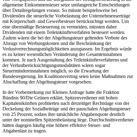
allgemeine Einkommensteuer setze umfangreiche Entscheidungen
über Detailregelungen voraus. So müsste beispielsweise bei
Dividenden die steuerliche Vorbelastung der Unternehmenserträge
mit Körperschaft- und Gewerbesteuer berücksichtigt werden. Um
eine übermäßige Besteuerung zu vermeiden, müssten daher
Dividenden mit einem Teileinkünfteverfahren besteuert werden.
Zudem wären die bei der Abgeltungsteuer geltenden Verbote des
Abzugs von Werbungskosten und die Beschränkung der
Verlustverrechnungsmöglichkeiten anzupassen. Im Ergebnis würde
es zu keiner wesentlichen Veränderung der Gesamteinnahmen
kommen. Je nach Ausgestaltung des Teileinkünfteverfahrens und
der Verlustberücksichtigungsmodalitäten wären sogar
Steuermindereinnahmen möglich, so die Erwartung der
Bundesregierung. Im Koalitionsvertrag seien keine Maßnahmen zur
Abschaffung der Abgeltungsteuer vorgesehen.
In der Vorbemerkung zur Kleinen Anfrage hatte die Fraktion
Bündnis 90/Die Grünen erklärt, Spitzenverdiener mit hohen
Kapitaleinkünften profitierten nach derzeitiger Rechtslage von der
Deckelung der Sozialbeiträge und der pauschalen Abgeltungsteuer
von 25 Prozent, sodass ihre tatsächliche Abgabenquote deutlich
unter der nominellen Spitzenbelastung liege. Durchschnittsverdiener
hätten dagegen häufig eine höhere effektive Steuer- und
Abgabenlast zu tragen.