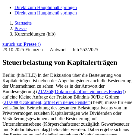
Direkt zum Hauptinhalt springen
Direkt zum Hauptmenü springen
Startseite
Presse
Kurzmeldungen (hib)
zurück zu:
Presse
()
29.10.2025
Finanzen — Antwort — hib 552/2025
Steuerbelastung von Kapitalerträgen
Berlin: (hib/HLE) In der Diskussion über die Besteuerung von
Kapitalerträgen ist neben der Abgeltungsteuer auch die Besteuerung
der Unternehmen zu sehen. Wie es in der Antwort der
Bundesregierung (
21/2368
(Dokument, öffnet ein neues Fenster)
)
auf eine Kleine Anfrage der Fraktion Bündnis 90/Die Grünen
(
21/2080
(Dokument, öffnet ein neues Fenster)
) heißt, müsse für eine
vollständige Betrachtung des gesamten Belastungsniveaus von im
Privatvermögen erzielten Kapitalerträgen wie Dividenden oder
Veräußerungsgewinnen auch die Besteuerung auf
Unternehmensebene (Körperschaftsteuer zuzüglich Gewerbesteuer
und Solidaritätszuschlag) betrachtet werden. Dabei ergebe sich aus
der Besteuerung auf Anteilseignerebene (Kapitalertragsteuer