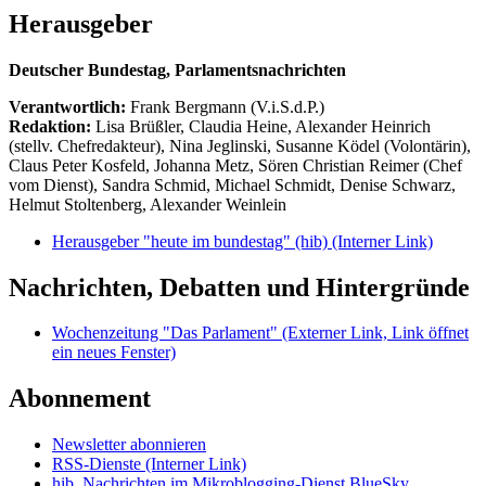
Herausgeber
Deutscher Bundestag, Parlamentsnachrichten
Verantwortlich:
Frank Bergmann (V.i.S.d.P.)
Redaktion:
Lisa Brüßler, Claudia Heine, Alexander Heinrich
(stellv. Chefredakteur), Nina Jeglinski,
Susanne Ködel (Volontärin),
Claus Peter Kosfeld, Johanna Metz, Sören Christian Reimer (Chef
vom Dienst), Sandra Schmid, Michael Schmidt, Denise Schwarz,
Helmut Stoltenberg, Alexander Weinlein
Herausgeber "heute im bundestag" (hib)
(Interner Link)
Nachrichten, Debatten und Hintergründe
Wochenzeitung "Das Parlament"
(Externer Link, Link öffnet
ein neues Fenster)
Abonnement
Newsletter abonnieren
RSS-Dienste
(Interner Link)
hib_Nachrichten im Mikroblogging-Dienst BlueSky