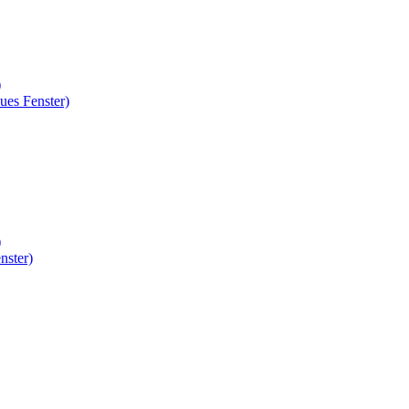
)
ues Fenster)
)
nster)