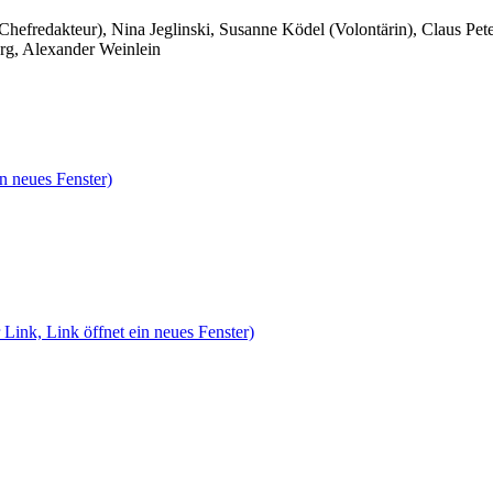
 Chefredakteur), Nina Jeglinski,
Susanne Ködel (Volontärin),
Claus Pet
rg, Alexander Weinlein
n neues Fenster)
 Link, Link öffnet ein neues Fenster)