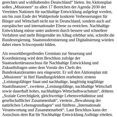
gerechtes und wohlhabendes Deutschland“ bieten. Im Aktionsplan
sollen „Missionen“ zu allen 17 Bereichen der Agenda 2030 der
Vereinten Nationen für nachhaltige Entwicklung aufgelegt werden,
um bis zum Ende der Wahlperiode konkrete Verbesserungen für
Bürger und Wirtschaft nicht nur in Deutschland, sondern auch auf
europäischer und internationaler Ebene zu erreichen. Nachhaltige
Entwicklung müsse unter anderem durch bessere und schnellere
Verfahren und mehr Bürgernähe im Alltag erlebbar sein, schreibt die
Bundesregierung. Staatsmodernisierung und Digitalisierung würden
dabei einen Schwerpunkt bilden.
Als ressortübergreifendes Gremium zur Steuerung und
Koordinierung wird dem Beschluss zufolge der
Staatssekretärsausschuss für Nachhaltige Entwicklung und
Zukunftsfragen unter dem Vorsitz des Chefs des
Bundeskanzleramtes neu eingesetzt. Er soll den Aktionsplan mit
„Missionen“ in fünf Handlungsfeldern erarbeiten: erstens
„Leistungsfähiger Staat und nachhaltige, langfristig tragfähige
Staatsfinanzen“, zweitens „Leistungsfähige, nachhaltige Wirtschaft
sowie dauerhaft hohes, nachhaltiges Wirtschaftswachstum“, drittens
„Soziale Gerechtigkeit, gleichwertige Lebensverhältnisse und
gesellschaftlicher Zusammenhalt“, viertens „Bewahrung der
natürlichen Lebensgrundlagen“ und fünftens „Internationale
Verantwortung und Zusammenarbeit“. Laut Beschluss kann der
Ausschuss dem Rat für Nachhaltige Entwicklung Aufträge erteilen.