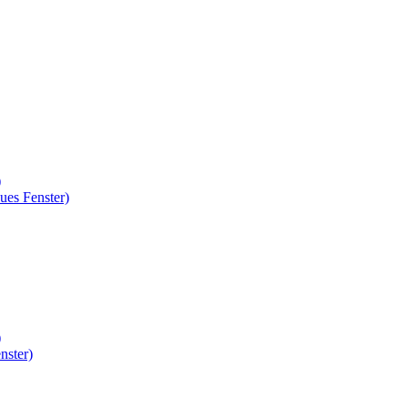
)
ues Fenster)
)
nster)