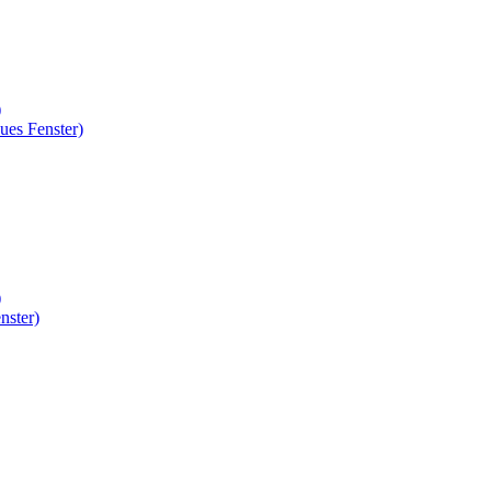
)
ues Fenster)
)
nster)