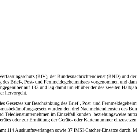
r Verfassungsschutz (BfV), der Bundesnachrichtendienst (BND) und de
es Brief-, Post- und Fernmeldegeheimnisses vorgenommen und damit v
egenüber auf 133 und lag damit um elf über der des zweiten Halbjahr
ter hervorgeht.
des Gesetzes zur Beschränkung des Brief-, Post- und Fernmeldegeheim
smusbekämpfungsgesetz wurden den drei Nachrichtendiensten des Bunde
nd Teledienstunternehmen im Einzelfall kunden- beziehungsweise nut
gerätes oder zur Ermittlung der Geräte- oder Kartennummer einzusetzen
esamt 114 Auskunftsverlangen sowie 37 IMSI-Catcher-Einsätze durch. M