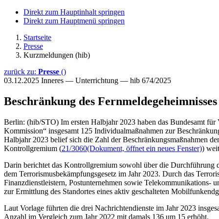
Direkt zum Hauptinhalt springen
Direkt zum Hauptmenü springen
Startseite
Presse
Kurzmeldungen (hib)
zurück zu:
Presse
()
03.12.2025
Inneres — Unterrichtung — hib 674/2025
Beschränkung des Fernmeldegeheimnisses
Berlin: (hib/STO) Im ersten Halbjahr 2023 haben das Bundesamt fü
Kommission“ insgesamt 125 Individualmaßnahmen zur Beschränkung d
Halbjahr 2023 belief sich die Zahl der Beschränkungsmaßnahmen demg
Kontrollgremium (
21/3060
(Dokument, öffnet ein neues Fenster)
) wei
Darin berichtet das Kontrollgremium sowohl über die Durchführung 
dem Terrorismusbekämpfungsgesetz im Jahr 2023. Durch das Terrori
Finanzdienstleistern, Postunternehmen sowie Telekommunikations- u
zur Ermittlung des Standortes eines aktiv geschalteten Mobilfunkend
Laut Vorlage führten die drei Nachrichtendienste im Jahr 2023 insg
Anzahl im Vergleich zum Jahr 2022 mit damals 136 um 15 erhöht.