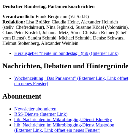
Deutscher Bundestag, Parlamentsnachrichten
Verantwortlich:
Frank Bergmann (V.i.S.d.P.)
Redaktion:
Lisa Brüßler, Claudia Heine, Alexander Heinrich
(stellv. Chefredakteur), Nina Jeglinski,
Susanne Ködel (Volontärin),
Claus Peter Kosfeld, Johanna Metz, Sören Christian Reimer (Chef
vom Dienst), Sandra Schmid, Michael Schmidt, Denise Schwarz,
Helmut Stoltenberg, Alexander Weinlein
Herausgeber "heute im bundestag" (hib)
(Interner Link)
Nachrichten, Debatten und Hintergründe
Wochenzeitung "Das Parlament"
(Externer Link, Link öffnet
ein neues Fenster)
Abonnement
Newsletter abonnieren
RSS-Dienste
(Interner Link)
hib_Nachrichten im Mikroblogging-Dienst BlueSky
hib_Nachrichten im Mikroblogging-Dienst Mastodon
(Externer Link, Link öffnet ein neues Fenster)