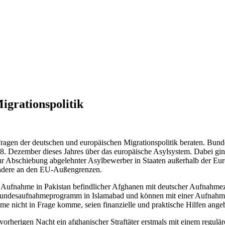
igrationspolitik
Fragen der deutschen und europäischen Migrationspolitik beraten. Bu
8. Dezember dieses Jahres über das europäische Asylsystem. Dabei gin
ur Abschiebung abgelehnter Asylbewerber in Staaten außerhalb der Eu
ondere an den EU-Außengrenzen.
er Aufnahme in Pakistan befindlicher Afghanen mit deutscher Aufnahm
Bundesaufnahmeprogramm in Islamabad und können mit einer Aufnahm
 nicht in Frage komme, seien finanzielle und praktische Hilfen ange
 vorherigen Nacht ein afghanischer Straftäter erstmals mit einem regu