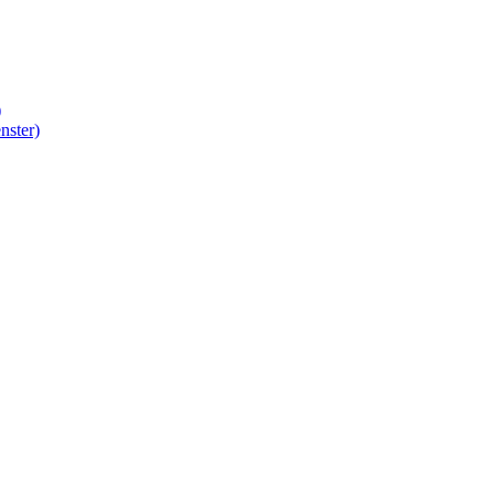
)
nster)