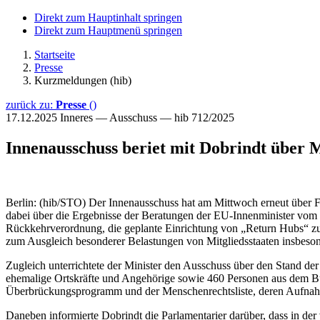
Direkt zum Hauptinhalt springen
Direkt zum Hauptmenü springen
Startseite
Presse
Kurzmeldungen (hib)
zurück zu:
Presse
()
17.12.2025
Inneres — Ausschuss — hib 712/2025
Innenausschuss beriet mit Dobrindt über M
Berlin: (hib/STO) Der Innenausschuss hat am Mittwoch erneut über 
dabei über die Ergebnisse der Beratungen der EU-Innenminister vom 
Rückkehrverordnung, die geplante Einrichtung von „Return Hubs“ z
zum Ausgleich besonderer Belastungen von Mitgliedsstaaten insbes
Zugleich unterrichtete der Minister den Ausschuss über den Stand d
ehemalige Ortskräfte und Angehörige sowie 460 Personen aus dem 
Überbrückungsprogramm und der Menschenrechtsliste, deren Aufnahme
Daneben informierte Dobrindt die Parlamentarier darüber, dass in der