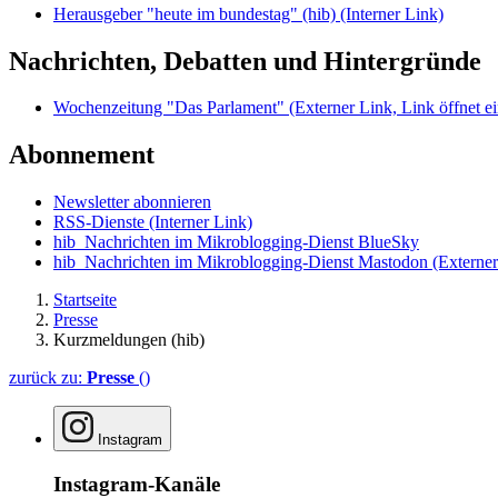
Herausgeber "heute im bundestag" (hib)
(Interner Link)
Nachrichten, Debatten und Hintergründe
Wochenzeitung "Das Parlament"
(Externer Link, Link öffnet ei
Abonnement
Newsletter abonnieren
RSS-Dienste
(Interner Link)
hib_Nachrichten im Mikroblogging-Dienst BlueSky
hib_Nachrichten im Mikroblogging-Dienst Mastodon
(Externer
Startseite
Presse
Kurzmeldungen (hib)
zurück zu:
Presse
()
Instagram
Instagram-Kanäle