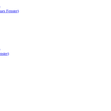
)
ues Fenster)
)
nster)