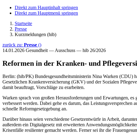
Direkt zum Hauptinhalt springen
Direkt zum Hauptmenü springen
Startseite
Presse
Kurzmeldungen (hib)
zurück zu:
Presse
()
14.01.2026
Gesundheit — Ausschuss — hib 26/2026
Reformen in der Kranken- und Pflegevers
Berlin: (hib/PK) Bundesgesundheitsministerin Nina Warken (CDU) ha
Gesetzlichen Krankenversicherung (GKV) und der Sozialen Pflegever
damit beauftragt, Vorschläge zu erarbeiten.
Warken sprach von großen Herausforderungen und Erwartungen, es geb
verbessert werden. Dabei gehe es darum, das Leistungsversprechen au
schnelle Reformgesetzgebung an.
Darüber hinaus seien verschiedene Gesetzentwürfe in Arbeit, darunte
außerdem ein Digitalgesetz mit erweiterten Anwendungsmöglichkeiten.
Krisenfälle resilienter gemacht werden. Ferner sei ihr die Frauengesu