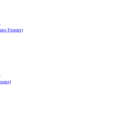
)
ues Fenster)
)
nster)