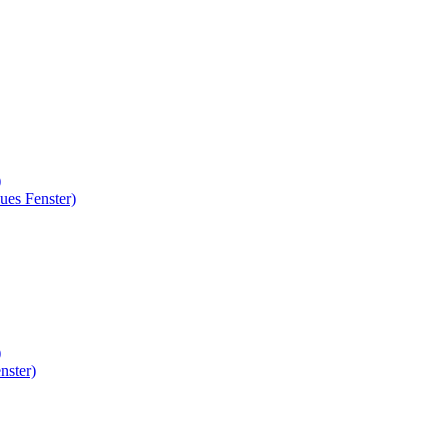
)
ues Fenster)
)
nster)