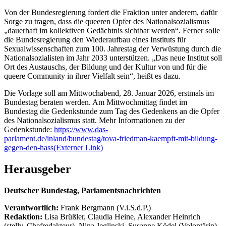
Von der Bundesregierung fordert die Fraktion unter anderem, dafür
Sorge zu tragen, dass die queeren Opfer des Nationalsozialismus
„dauerhaft im kollektiven Gedächtnis sichtbar werden“. Ferner solle
die Bundesregierung den Wiederaufbau eines Instituts für
Sexualwissenschaften zum 100. Jahrestag der Verwüstung durch die
Nationalsozialisten im Jahr 2033 unterstützen. „Das neue Institut soll
Ort des Austauschs, der Bildung und der Kultur von und für die
queere Community in ihrer Vielfalt sein“, heißt es dazu.
Die Vorlage soll am Mittwochabend, 28. Januar 2026, erstmals im
Bundestag beraten werden. Am Mittwochmittag findet im
Bundestag die Gedenkstunde zum Tag des Gedenkens an die Opfer
des Nationalsozialismus statt. Mehr Informationen zu der
Gedenkstunde:
https://www.das-
parlament.de/inland/bundestag/tova-friedman-kaempft-mit-bildung-
gegen-den-hass
(Externer Link)
Herausgeber
Deutscher Bundestag, Parlamentsnachrichten
Verantwortlich:
Frank Bergmann (V.i.S.d.P.)
Redaktion:
Lisa Brüßler, Claudia Heine, Alexander Heinrich
(stellv. Chefredakteur), Nina Jeglinski,
Susanne Ködel (Volontärin),