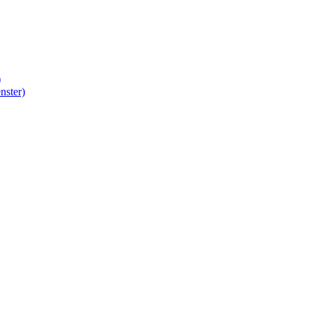
)
nster)