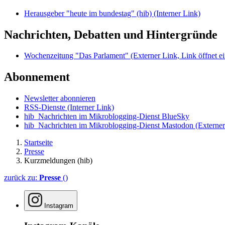
Herausgeber "heute im bundestag" (hib)
(Interner Link)
Nachrichten, Debatten und Hintergründe
Wochenzeitung "Das Parlament"
(Externer Link, Link öffnet ei
Abonnement
Newsletter abonnieren
RSS-Dienste
(Interner Link)
hib_Nachrichten im Mikroblogging-Dienst BlueSky
hib_Nachrichten im Mikroblogging-Dienst Mastodon
(Externer
Startseite
Presse
Kurzmeldungen (hib)
zurück zu:
Presse
()
Instagram