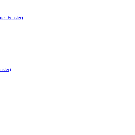
)
ues Fenster)
)
nster)