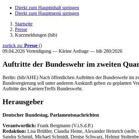
Direkt zum Hauptinhalt springen
Direkt zum Hauptmenü springen
Startseite
Presse
Kurzmeldungen (hib)
zurück zu:
Presse
()
09.04.2026
Verteidigung — Kleine Anfrage — hib 280/2026
Auftritte der Bundeswehr im zweiten Quar
Berlin: (hib/AHE) Nach öffentlichen Auftritten der Bundeswehr im zw
Bundesregierung soll unter anderem Auskunft geben zu geplanten Ve
Auftritte des KarriereTreffs Bundeswehr.
Herausgeber
Deutscher Bundestag, Parlamentsnachrichten
Verantwortlich:
Frank Bergmann (V.i.S.d.P.)
Redaktion:
Lisa Brüßler, Claudia Heine, Alexander Heinrich (stellv.
Sandra Schmid, Michael Schmidt, Denise Schwarz, Helmut Stoltenbe