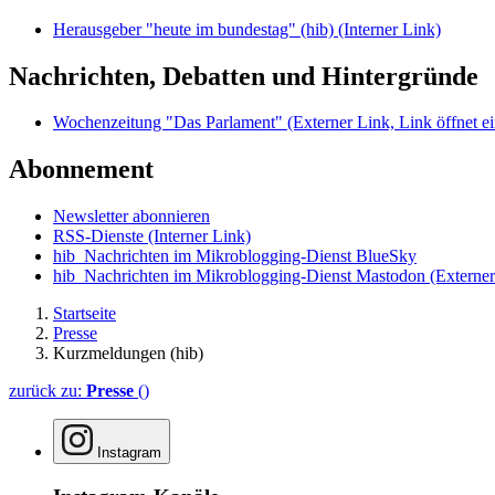
Herausgeber "heute im bundestag" (hib)
(Interner Link)
Nachrichten, Debatten und Hintergründe
Wochenzeitung "Das Parlament"
(Externer Link, Link öffnet ei
Abonnement
Newsletter abonnieren
RSS-Dienste
(Interner Link)
hib_Nachrichten im Mikroblogging-Dienst BlueSky
hib_Nachrichten im Mikroblogging-Dienst Mastodon
(Externer
Startseite
Presse
Kurzmeldungen (hib)
zurück zu:
Presse
()
Instagram