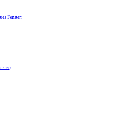
)
ues Fenster)
)
nster)