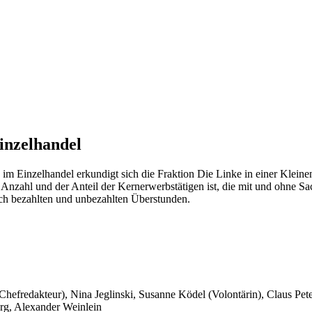
inzelhandel
m Einzelhandel erkundigt sich die Fraktion Die Linke in einer Kleine
nzahl und der Anteil der Kernerwerbstätigen ist, die mit und ohne Sach
ch bezahlten und unbezahlten Überstunden.
 Chefredakteur), Nina Jeglinski,
Susanne Ködel (Volontärin),
Claus Pet
rg, Alexander Weinlein