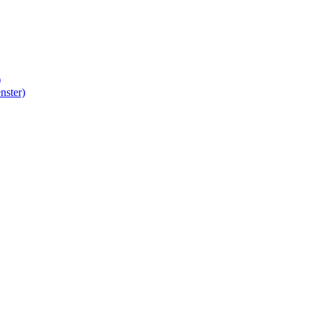
)
nster)