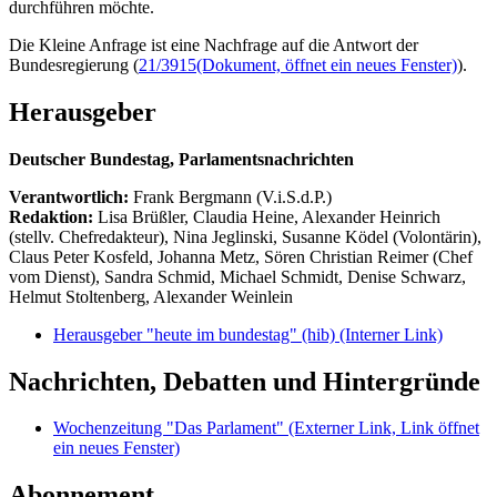
durchführen möchte.
Die Kleine Anfrage ist eine Nachfrage auf die Antwort der
Bundesregierung (
21/3915
(Dokument, öffnet ein neues Fenster)
).
Herausgeber
Deutscher Bundestag, Parlamentsnachrichten
Verantwortlich:
Frank Bergmann (V.i.S.d.P.)
Redaktion:
Lisa Brüßler, Claudia Heine, Alexander Heinrich
(stellv. Chefredakteur), Nina Jeglinski,
Susanne Ködel (Volontärin),
Claus Peter Kosfeld, Johanna Metz, Sören Christian Reimer (Chef
vom Dienst), Sandra Schmid, Michael Schmidt, Denise Schwarz,
Helmut Stoltenberg, Alexander Weinlein
Herausgeber "heute im bundestag" (hib)
(Interner Link)
Nachrichten, Debatten und Hintergründe
Wochenzeitung "Das Parlament"
(Externer Link, Link öffnet
ein neues Fenster)
Abonnement