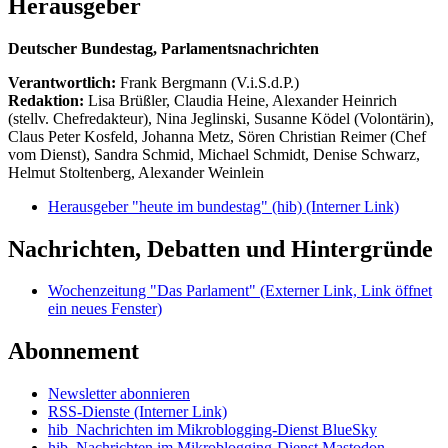
Herausgeber
Deutscher Bundestag, Parlamentsnachrichten
Verantwortlich:
Frank Bergmann (V.i.S.d.P.)
Redaktion:
Lisa Brüßler, Claudia Heine, Alexander Heinrich
(stellv. Chefredakteur), Nina Jeglinski,
Susanne Ködel (Volontärin),
Claus Peter Kosfeld, Johanna Metz, Sören Christian Reimer (Chef
vom Dienst), Sandra Schmid, Michael Schmidt, Denise Schwarz,
Helmut Stoltenberg, Alexander Weinlein
Herausgeber "heute im bundestag" (hib)
(Interner Link)
Nachrichten, Debatten und Hintergründe
Wochenzeitung "Das Parlament"
(Externer Link, Link öffnet
ein neues Fenster)
Abonnement
Newsletter abonnieren
RSS-Dienste
(Interner Link)
hib_Nachrichten im Mikroblogging-Dienst BlueSky
hib_Nachrichten im Mikroblogging-Dienst Mastodon