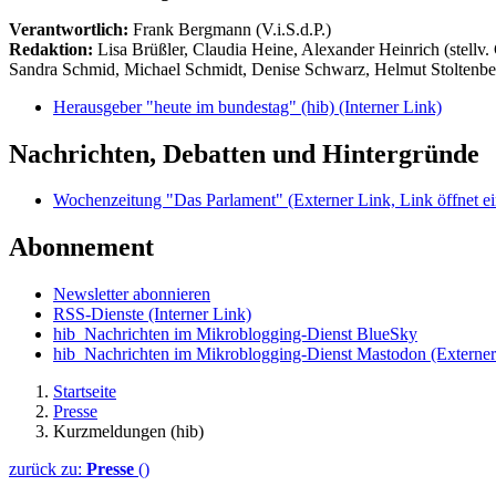
Verantwortlich:
Frank Bergmann (V.i.S.d.P.)
Redaktion:
Lisa Brüßler, Claudia Heine, Alexander Heinrich (stellv.
Sandra Schmid, Michael Schmidt, Denise Schwarz, Helmut Stoltenbe
Herausgeber "heute im bundestag" (hib)
(Interner Link)
Nachrichten, Debatten und Hintergründe
Wochenzeitung "Das Parlament"
(Externer Link, Link öffnet ei
Abonnement
Newsletter abonnieren
RSS-Dienste
(Interner Link)
hib_Nachrichten im Mikroblogging-Dienst BlueSky
hib_Nachrichten im Mikroblogging-Dienst Mastodon
(Externer
Startseite
Presse
Kurzmeldungen (hib)
zurück zu:
Presse
()