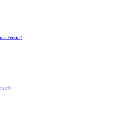
)
ues Fenster)
)
nster)