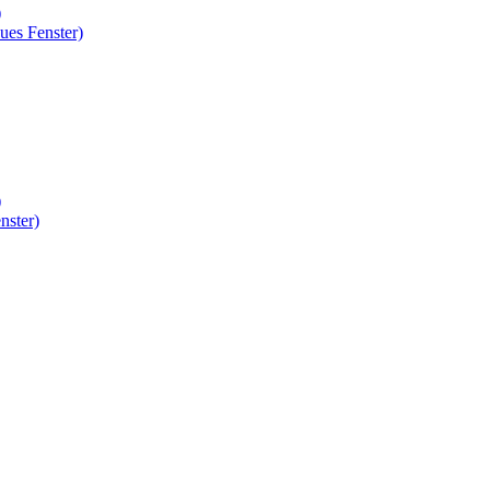
)
ues Fenster)
)
nster)