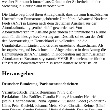
welcher Form auch immer“ aus Gründen der Sicherheit und der
Sicherung in Deutschland verboten wird.
Die Linke begründet ihren Antrag damit, dass die zum französischen
Unternehmen Framatome gehörende Uranfabrik Advanced Nuclear
Fuels (ANF) in Lingen nach dem deutschen Ausstieg aus der
Atomkraftnutzung „entbehrlich“ geworden sei. Von
Atomkraftwerken im Ausland gehe zudem ein unmittelbares Risiko
auch für die hiesige Bevölkerung aus. Deshalb sei es „an der Zeit“,
den Atomausstieg in Deutschland zu vollenden und die
Uranfabriken in Lingen und Gronau umgehend abzuschalten. Als
besorgniserregend bezeichnen die Abgeordneten in dem Antrag die
Bemühungen der ANF Lingen, in Kooperation mit dem russischen
Atomkonzern Rosatom sogenannte VVER-Brennelemente für den
Einsatz in Atomkraftwerken russischer Bauweise herzustellen.
Herausgeber
Deutscher Bundestag, Parlamentsnachrichten
Verantwortlich:
Frank Bergmann (V.i.S.d.P.)
Redaktion:
Lisa Brüßler, Claudia Heine, Alexander Heinrich
(stellv. Chefredakteur), Nina Jeglinski,
Susanne Ködel (Volontärin),
Claus Peter Kosfeld, Johanna Metz, Sören Christian Reimer (Chef
vom Dienst), Sandra Schmid, Michael Schmidt, Denise Schwarz,