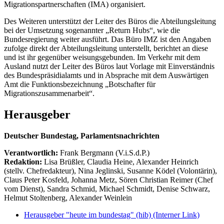
Migrationspartnerschaften (IMA) organisiert.
Des Weiteren unterstützt der Leiter des Büros die Abteilungsleitung
bei der Umsetzung sogenannter „Return Hubs“, wie die
Bundesregierung weiter ausführt. Das Büro IMZ ist den Angaben
zufolge direkt der Abteilungsleitung unterstellt, berichtet an diese
und ist ihr gegenüber weisungsgebunden. Im Verkehr mit dem
Ausland nutzt der Leiter des Büros laut Vorlage mit Einverständnis
des Bundespräsidialamts und in Absprache mit dem Auswärtigen
Amt die Funktionsbezeichnung „Botschafter für
Migrationszusammenarbeit“.
Herausgeber
Deutscher Bundestag, Parlamentsnachrichten
Verantwortlich:
Frank Bergmann (V.i.S.d.P.)
Redaktion:
Lisa Brüßler, Claudia Heine, Alexander Heinrich
(stellv. Chefredakteur), Nina Jeglinski,
Susanne Ködel (Volontärin),
Claus Peter Kosfeld, Johanna Metz, Sören Christian Reimer (Chef
vom Dienst), Sandra Schmid, Michael Schmidt, Denise Schwarz,
Helmut Stoltenberg, Alexander Weinlein
Herausgeber "heute im bundestag" (hib)
(Interner Link)