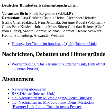
Deutscher Bundestag, Parlamentsnachrichten
Verantwortlich:
Frank Bergmann (V.i.S.d.P.)
Redaktion:
Lisa Brüßler, Claudia Heine, Alexander Heinrich
(stellv. Chefredakteur), Nina Jeglinski,
Susanne Ködel (Volontärin),
Claus Peter Kosfeld, Johanna Metz, Sören Christian Reimer (Chef
vom Dienst), Sandra Schmid, Michael Schmidt, Denise Schwarz,
Helmut Stoltenberg, Alexander Weinlein
Herausgeber "heute im bundestag" (hib)
(Interner Link)
Nachrichten, Debatten und Hintergründe
Wochenzeitung "Das Parlament"
(Externer Link, Link öffnet
ein neues Fenster)
Abonnement
Newsletter abonnieren
RSS-Dienste
(Interner Link)
hib_Nachrichten im Mikroblogging-Dienst BlueSky
hib_Nachrichten im Mikroblogging-Dienst Mastodon
(Externer Link, Link öffnet ein neues Fenster)