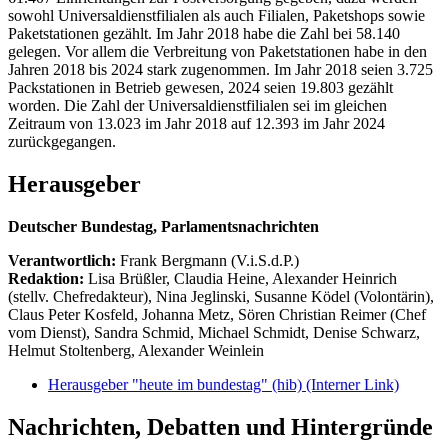
sowohl Universaldienstfilialen als auch Filialen, Paketshops sowie
Paketstationen gezählt. Im Jahr 2018 habe die Zahl bei 58.140
gelegen. Vor allem die Verbreitung von Paketstationen habe in den
Jahren 2018 bis 2024 stark zugenommen. Im Jahr 2018 seien 3.725
Packstationen in Betrieb gewesen, 2024 seien 19.803 gezählt
worden. Die Zahl der Universaldienstfilialen sei im gleichen
Zeitraum von 13.023 im Jahr 2018 auf 12.393 im Jahr 2024
zurückgegangen.
Herausgeber
Deutscher Bundestag, Parlamentsnachrichten
Verantwortlich:
Frank Bergmann (V.i.S.d.P.)
Redaktion:
Lisa Brüßler, Claudia Heine, Alexander Heinrich
(stellv. Chefredakteur), Nina Jeglinski,
Susanne Ködel (Volontärin),
Claus Peter Kosfeld, Johanna Metz, Sören Christian Reimer (Chef
vom Dienst), Sandra Schmid, Michael Schmidt, Denise Schwarz,
Helmut Stoltenberg, Alexander Weinlein
Herausgeber "heute im bundestag" (hib)
(Interner Link)
Nachrichten, Debatten und Hintergründe