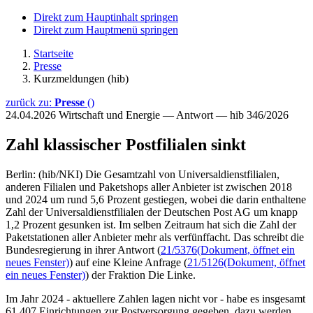
Direkt zum Hauptinhalt springen
Direkt zum Hauptmenü springen
Startseite
Presse
Kurzmeldungen (hib)
zurück zu:
Presse
()
24.04.2026
Wirtschaft und Energie — Antwort — hib 346/2026
Zahl klassischer Postfilialen sinkt
Berlin: (hib/NKI) Die Gesamtzahl von Universaldienstfilialen,
anderen Filialen und Paketshops aller Anbieter ist zwischen 2018
und 2024 um rund 5,6 Prozent gestiegen, wobei die darin enthaltene
Zahl der Universaldienstfilialen der Deutschen Post AG um knapp
1,2 Prozent gesunken ist. Im selben Zeitraum hat sich die Zahl der
Paketstationen aller Anbieter mehr als verfünffacht. Das schreibt die
Bundesregierung in ihrer Antwort (
21/5376
(Dokument, öffnet ein
neues Fenster)
) auf eine Kleine Anfrage (
21/5126
(Dokument, öffnet
ein neues Fenster)
) der Fraktion Die Linke.
Im Jahr 2024 - aktuellere Zahlen lagen nicht vor - habe es insgesamt
61.407 Einrichtungen zur Postversorgung gegeben, dazu werden