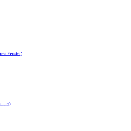
)
ues Fenster)
)
nster)