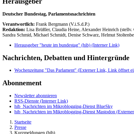
Herausgeber
Deutscher Bundestag, Parlamentsnachrichten
Verantwortlich:
Frank Bergmann (V.i.S.d.P.)
Redaktion:
Lisa Brüßler, Claudia Heine, Alexander Heinrich (stellv.
Sandra Schmid, Michael Schmidt, Denise Schwarz, Helmut Stoltenbe
Herausgeber "heute im bundestag" (hib)
(Interner Link)
Nachrichten, Debatten und Hintergründe
Wochenzeitung "Das Parlament"
(Externer Link, Link öffnet ei
Abonnement
Newsletter abonnieren
RSS-Dienste
(Interner Link)
hib_Nachrichten im Mikroblogging-Dienst BlueSky
hib_Nachrichten im Mikroblogging-Dienst Mastodon
(Externer
Startseite
Presse
Kurzmeldungen (hib)