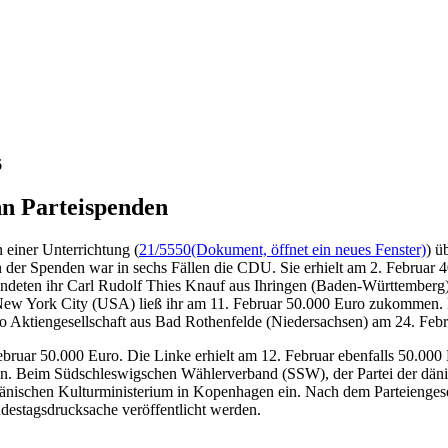
6
hn Parteispenden
 einer Unterrichtung (
21/5550
(Dokument, öffnet ein neues Fenster)
) ü
n der Spenden war in sechs Fällen die CDU. Sie erhielt am 2. Februa
endeten ihr Carl Rudolf Thies Knauf aus Ihringen (Baden-Württemberg
ew York City (USA) ließ ihr am 11. Februar 50.000 Euro zukommen. De
to Aktiengesellschaft aus Bad Rothenfelde (Niedersachsen) am 24. Febr
bruar 50.000 Euro. Die Linke erhielt am 12. Februar ebenfalls 50.000
 Beim Südschleswigschen Wählerverband (SSW), der Partei der dänisc
ischen Kulturministerium in Kopenhagen ein. Nach dem Parteiengeset
destagsdrucksache veröffentlicht werden.