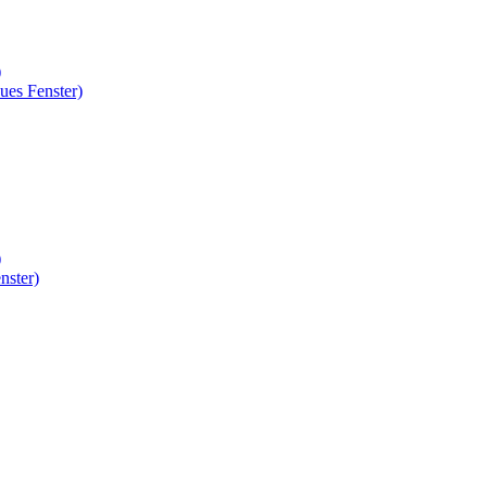
)
ues Fenster)
)
nster)