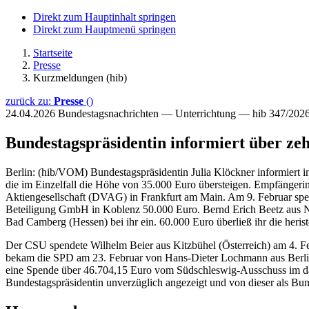
Direkt zum Hauptinhalt springen
Direkt zum Hauptmenü springen
Startseite
Presse
Kurzmeldungen (hib)
zurück zu:
Presse
()
24.04.2026
Bundestagsnachrichten — Unterrichtung — hib 347/202
Bundestagspräsidentin informiert über ze
Berlin: (hib/VOM) Bundestagspräsidentin Julia Klöckner informiert in
die im Einzelfall die Höhe von 35.000 Euro übersteigen. Empfängeri
Aktiengesellschaft (DVAG) in Frankfurt am Main. Am 9. Februar sp
Beteiligung GmbH in Koblenz 50.000 Euro. Bernd Erich Beetz aus N
Bad Camberg (Hessen) bei ihr ein. 60.000 Euro überließ ihr die heris
Der CSU spendete Wilhelm Beier aus Kitzbühel (Österreich) am 4. Fe
bekam die SPD am 23. Februar von Hans-Dieter Lochmann aus Berlin.
eine Spende über 46.704,15 Euro vom Südschleswig-Ausschuss im dän
Bundestagspräsidentin unverzüglich angezeigt und von dieser als Bun