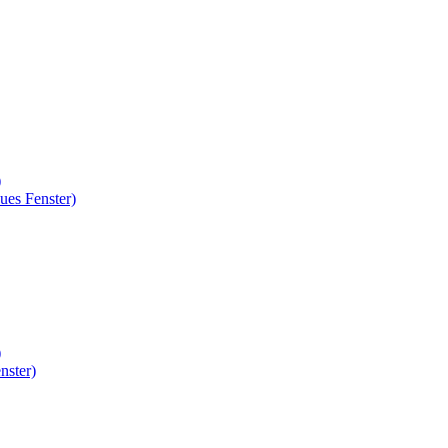
)
ues Fenster)
)
nster)