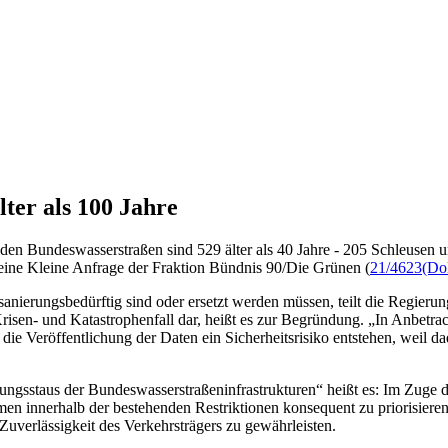
ter als 100 Jahre
n Bundeswasserstraßen sind 529 älter als 40 Jahre - 205 Schleusen und
 eine Kleine Anfrage der Fraktion Bündnis 90/Die Grünen (
21/4623
(Do
rungsbedürftig sind oder ersetzt werden müssen, teilt die Regierung ni
isen- und Katastrophenfall dar, heißt es zur Begründung. „In Anbetracht
 Veröffentlichung der Daten ein Sicherheitsrisiko entstehen, weil dad
gsstaus der Bundeswasserstraßeninfrastrukturen“ heißt es: Im Zuge de
men innerhalb der bestehenden Restriktionen konsequent zu priorisieren“
erlässigkeit des Verkehrsträgers zu gewährleisten.