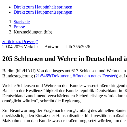
Direkt zum Hauptinhalt springen
Direkt zum Hauptmenü springen
Startseite
Presse
Kurzmeldungen (hib)
zurück zu:
Presse
()
29.04.2026
Verkehr — Antwort — hib 355/2026
205 Schleusen und Wehre in Deutschland äl
Berlin: (hib/HAU) Von den insgesamt 617 Schleusen und Wehren an de
Bundesregierung (
21/5465
(Dokument, öffnet ein neues Fenster)
) auf
Welche Schleusen und Wehre an den Bundeswasserstraßen dringend sanie
Baustein der Resilienzfähigkeit der Bundesrepublik Deutschland im Kr
Deutschland zunehmend verschärfenden Sicherheitslage würde durch die
ermöglicht würden“, schreibt die Regierung.
Zur Beantwortung der Frage nach dem „Umfang des aktuellen Sanierun
unerlässlich, „den Einsatz der Haushaltsmittel für Investitionsmaßnah
Maßnahmen an den Bundeswasserstraßen umgesetzt würden, um die Zuv