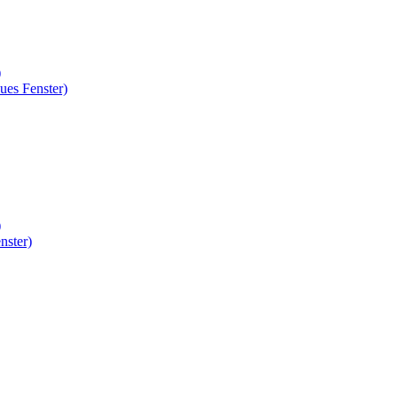
)
ues Fenster)
)
nster)