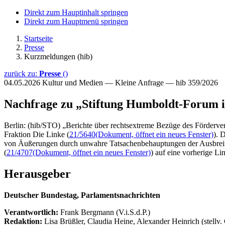
Direkt zum Hauptinhalt springen
Direkt zum Hauptmenü springen
Startseite
Presse
Kurzmeldungen (hib)
zurück zu:
Presse
()
04.05.2026
Kultur und Medien — Kleine Anfrage — hib 359/2026
Nachfrage zu „Stiftung Humboldt-Forum i
Berlin: (hib/STO) „Berichte über rechtsextreme Bezüge des Förderver
Fraktion Die Linke (
21/5640
(Dokument, öffnet ein neues Fenster)
). 
von Äußerungen durch unwahre Tatsachenbehauptungen der Ausbreitung
(
21/4707
(Dokument, öffnet ein neues Fenster)
) auf eine vorherige L
Herausgeber
Deutscher Bundestag, Parlamentsnachrichten
Verantwortlich:
Frank Bergmann (V.i.S.d.P.)
Redaktion:
Lisa Brüßler, Claudia Heine, Alexander Heinrich (stellv.