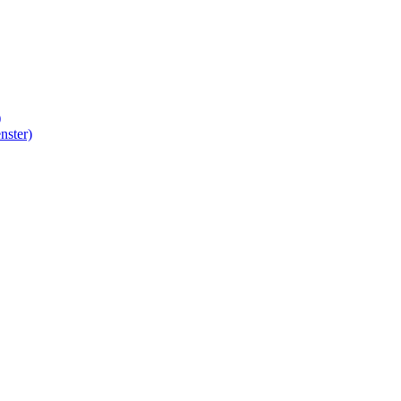
)
nster)