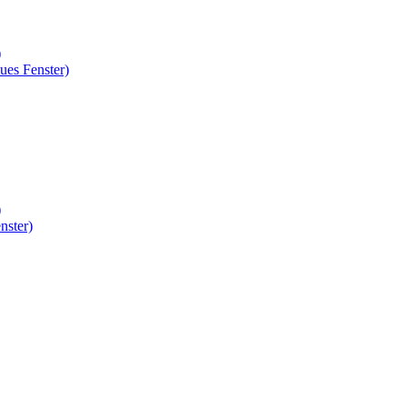
)
ues Fenster)
)
nster)