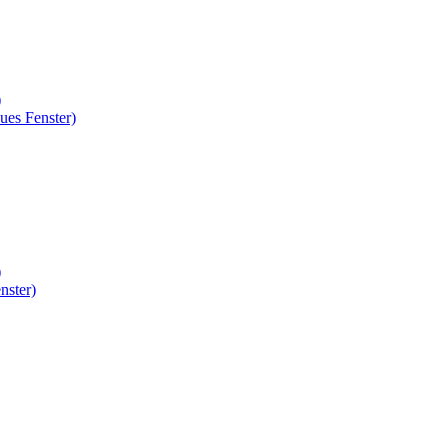
)
ues Fenster)
)
nster)