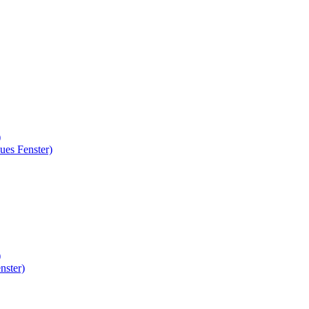
)
ues Fenster)
)
nster)