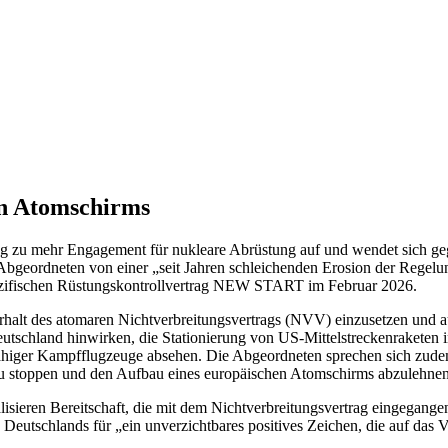
en Atomschirms
ung zu mehr Engagement für nukleare Abrüstung auf und wendet sich g
 Abgeordneten von einer „seit Jahren schleichenden Erosion der Regelu
spezifischen Rüstungskontrollvertrag NEW START im Februar 2026.
 Erhalt des atomaren Nichtverbreitungsvertrags (NVV) einzusetzen un
schland hinwirken, die Stationierung von US-Mittelstreckenraketen in
higer Kampfflugzeuge absehen. Die Abgeordneten sprechen sich zudem 
zu stoppen und den Aufbau eines europäischen Atomschirms abzulehnen
sieren Bereitschaft, die mit dem Nichtverbreitungsvertrag eingegangen
“ Deutschlands für „ein unverzichtbares positives Zeichen, die auf das