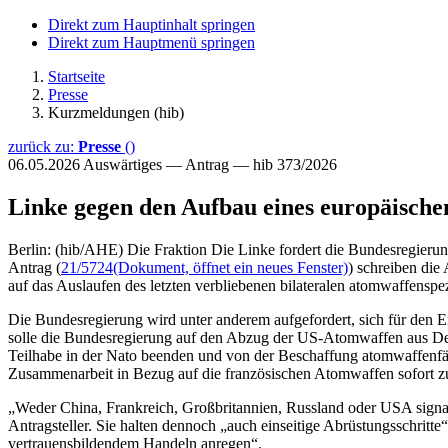
Direkt zum Hauptinhalt springen
Direkt zum Hauptmenü springen
Startseite
Presse
Kurzmeldungen (hib)
zurück zu:
Presse
()
06.05.2026
Auswärtiges — Antrag — hib 373/2026
Linke gegen den Aufbau eines europäisch
Berlin: (hib/AHE) Die Fraktion Die Linke fordert die Bundesregier
Antrag (
21/5724
(Dokument, öffnet ein neues Fenster)
) schreiben die
auf das Auslaufen des letzten verbliebenen bilateralen atomwaffen
Die Bundesregierung wird unter anderem aufgefordert, sich für den
solle die Bundesregierung auf den Abzug der US-Atomwaffen aus Deut
Teilhabe in der Nato beenden und von der Beschaffung atomwaffenfä
Zusammenarbeit in Bezug auf die französischen Atomwaffen sofort 
„Weder China, Frankreich, Großbritannien, Russland oder USA signali
Antragsteller. Sie halten dennoch „auch einseitige Abrüstungsschritte
vertrauensbildendem Handeln anregen“.