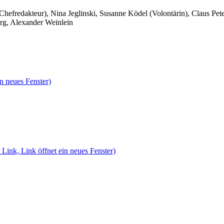
 Chefredakteur), Nina Jeglinski,
Susanne Ködel (Volontärin),
Claus Pet
rg, Alexander Weinlein
n neues Fenster)
 Link, Link öffnet ein neues Fenster)