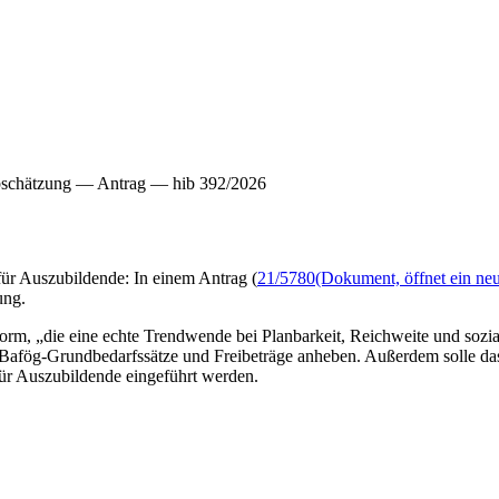
abschätzung — Antrag — hib 392/2026
für Auszubildende: In einem Antrag (
21/5780
(Dokument, öffnet ein neu
ung.
m, „die eine echte Trendwende bei Planbarkeit, Reichweite und sozial
Bafög-Grundbedarfssätze und Freibeträge anheben. Außerdem solle das
für Auszubildende eingeführt werden.