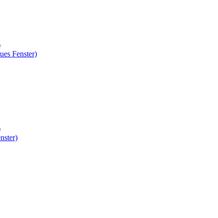
)
ues Fenster)
)
nster)