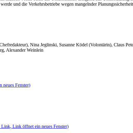
 werde und die Verkehrsbetriebe wegen mangelnder Planungssicherheit n
 Chefredakteur), Nina Jeglinski,
Susanne Ködel (Volontärin),
Claus Pet
rg, Alexander Weinlein
n neues Fenster)
 Link, Link öffnet ein neues Fenster)