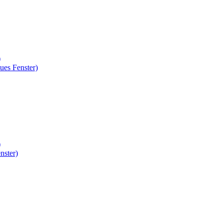
)
ues Fenster)
)
nster)