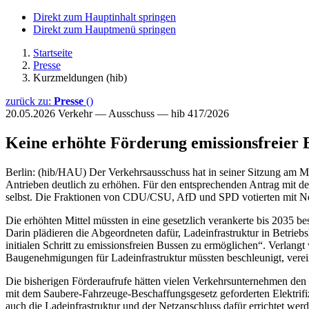
Direkt zum Hauptinhalt springen
Direkt zum Hauptmenü springen
Startseite
Presse
Kurzmeldungen (hib)
zurück zu:
Presse
()
20.05.2026
Verkehr — Ausschuss — hib 417/2026
Keine erhöhte Förderung emissionsfreier 
Berlin: (hib/HAU) Der Verkehrsausschuss hat in seiner Sitzung am M
Antrieben deutlich zu erhöhen. Für den entsprechenden Antrag mit dem
selbst. Die Fraktionen von CDU/CSU, AfD und SPD votierten mit Nein
Die erhöhten Mittel müssten in eine gesetzlich verankerte bis 2035
Darin plädieren die Abgeordneten dafür, Ladeinfrastruktur in Bet
initialen Schritt zu emissionsfreien Bussen zu ermöglichen“. Verlang
Baugenehmigungen für Ladeinfrastruktur müssten beschleunigt, vereinhe
Die bisherigen Förderaufrufe hätten vielen Verkehrsunternehmen den Ei
mit dem Saubere-Fahrzeuge-Beschaffungsgesetz geforderten Elektrifizi
auch die Ladeinfrastruktur und der Netzanschluss dafür errichtet w