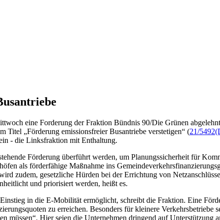
Busantriebe
ittwoch eine Forderung der Fraktion Bündnis 90/Die Grünen abgelehnt, 
 Titel „Förderung emissionsfreier Busantriebe verstetigen“ (
21/5492
(
 - die Linksfraktion mit Enthaltung.
 bestehende Förderung überführt werden, um Planungssicherheit für Ko
riebshöfen als förderfähige Maßnahme ins Gemeindeverkehrsfinanzieru
t wird zudem, gesetzliche Hürden bei der Errichtung von Netzanschlüss
itlicht und priorisiert werden, heißt es.
nstieg in die E-Mobilität ermöglicht, schreibt die Fraktion. Eine Förde
erungsquoten zu erreichen. Besonders für kleinere Verkehrsbetriebe se
erden müssen“. Hier seien die Unternehmen dringend auf Unterstützung