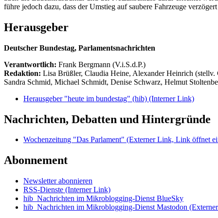
führe jedoch dazu, dass der Umstieg auf saubere Fahrzeuge verzögert
Herausgeber
Deutscher Bundestag, Parlamentsnachrichten
Verantwortlich:
Frank Bergmann (V.i.S.d.P.)
Redaktion:
Lisa Brüßler, Claudia Heine, Alexander Heinrich (stellv.
Sandra Schmid, Michael Schmidt, Denise Schwarz, Helmut Stoltenbe
Herausgeber "heute im bundestag" (hib)
(Interner Link)
Nachrichten, Debatten und Hintergründe
Wochenzeitung "Das Parlament"
(Externer Link, Link öffnet ei
Abonnement
Newsletter abonnieren
RSS-Dienste
(Interner Link)
hib_Nachrichten im Mikroblogging-Dienst BlueSky
hib_Nachrichten im Mikroblogging-Dienst Mastodon
(Externer