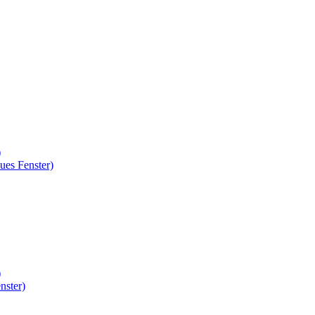
)
ues Fenster)
)
nster)