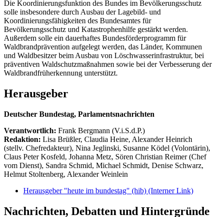
Die Koordinierungsfunktion des Bundes im Bevölkerungsschutz
solle insbesondere durch Ausbau der Lagebild- und
Koordinierungsfähigkeiten des Bundesamtes für
Bevölkerungsschutz und Katastrophenhilfe gestärkt werden.
Außerdem solle ein dauerhaftes Bundesförderprogramm für
Waldbrandprävention aufgelegt werden, das Länder, Kommunen
und Waldbesitzer beim Ausbau von Löschwasserinfrastruktur, bei
präventiven Waldschutzmaßnahmen sowie bei der Verbesserung der
Waldbrandfrüherkennung unterstützt.
Herausgeber
Deutscher Bundestag, Parlamentsnachrichten
Verantwortlich:
Frank Bergmann (V.i.S.d.P.)
Redaktion:
Lisa Brüßler, Claudia Heine, Alexander Heinrich
(stellv. Chefredakteur), Nina Jeglinski,
Susanne Ködel (Volontärin),
Claus Peter Kosfeld, Johanna Metz, Sören Christian Reimer (Chef
vom Dienst), Sandra Schmid, Michael Schmidt, Denise Schwarz,
Helmut Stoltenberg, Alexander Weinlein
Herausgeber "heute im bundestag" (hib)
(Interner Link)
Nachrichten, Debatten und Hintergründe