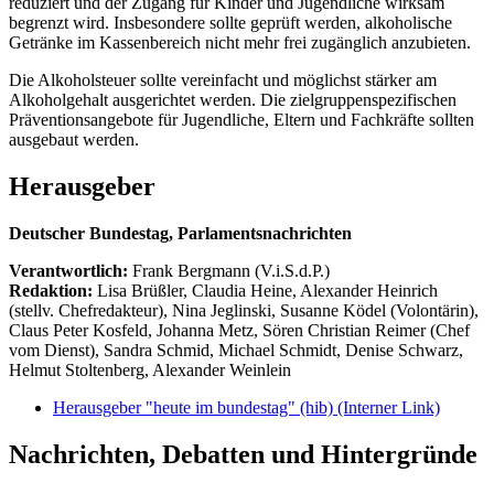
reduziert und der Zugang für Kinder und Jugendliche wirksam
begrenzt wird. Insbesondere sollte geprüft werden, alkoholische
Getränke im Kassenbereich nicht mehr frei zugänglich anzubieten.
Die Alkoholsteuer sollte vereinfacht und möglichst stärker am
Alkoholgehalt ausgerichtet werden. Die zielgruppenspezifischen
Präventionsangebote für Jugendliche, Eltern und Fachkräfte sollten
ausgebaut werden.
Herausgeber
Deutscher Bundestag, Parlamentsnachrichten
Verantwortlich:
Frank Bergmann (V.i.S.d.P.)
Redaktion:
Lisa Brüßler, Claudia Heine, Alexander Heinrich
(stellv. Chefredakteur), Nina Jeglinski,
Susanne Ködel (Volontärin),
Claus Peter Kosfeld, Johanna Metz, Sören Christian Reimer (Chef
vom Dienst), Sandra Schmid, Michael Schmidt, Denise Schwarz,
Helmut Stoltenberg, Alexander Weinlein
Herausgeber "heute im bundestag" (hib)
(Interner Link)
Nachrichten, Debatten und Hintergründe