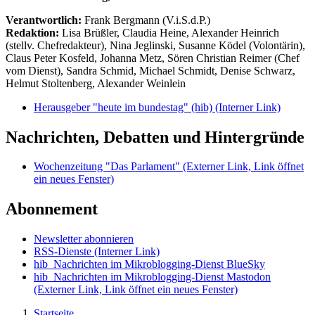
Verantwortlich:
Frank Bergmann (V.i.S.d.P.)
Redaktion:
Lisa Brüßler, Claudia Heine, Alexander Heinrich
(stellv. Chefredakteur), Nina Jeglinski,
Susanne Ködel (Volontärin),
Claus Peter Kosfeld, Johanna Metz, Sören Christian Reimer (Chef
vom Dienst), Sandra Schmid, Michael Schmidt, Denise Schwarz,
Helmut Stoltenberg, Alexander Weinlein
Herausgeber "heute im bundestag" (hib)
(Interner Link)
Nachrichten, Debatten und Hintergründe
Wochenzeitung "Das Parlament"
(Externer Link, Link öffnet
ein neues Fenster)
Abonnement
Newsletter abonnieren
RSS-Dienste
(Interner Link)
hib_Nachrichten im Mikroblogging-Dienst BlueSky
hib_Nachrichten im Mikroblogging-Dienst Mastodon
(Externer Link, Link öffnet ein neues Fenster)
Startseite