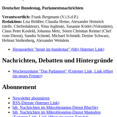
Deutscher Bundestag, Parlamentsnachrichten
Verantwortlich:
Frank Bergmann (V.i.S.d.P.)
Redaktion:
Lisa Brüßler, Claudia Heine, Alexander Heinrich
(stellv. Chefredakteur), Nina Jeglinski,
Susanne Ködel (Volontärin),
Claus Peter Kosfeld, Johanna Metz, Sören Christian Reimer (Chef
vom Dienst), Sandra Schmid, Michael Schmidt, Denise Schwarz,
Helmut Stoltenberg, Alexander Weinlein
Herausgeber "heute im bundestag" (hib)
(Interner Link)
Nachrichten, Debatten und Hintergründe
Wochenzeitung "Das Parlament"
(Externer Link, Link öffnet
ein neues Fenster)
Abonnement
Newsletter abonnieren
RSS-Dienste
(Interner Link)
hib_Nachrichten im Mikroblogging-Dienst BlueSky
hib_Nachrichten im Mikroblogging-Dienst Mastodon
(Externer Link, Link öffnet ein neues Fenster)