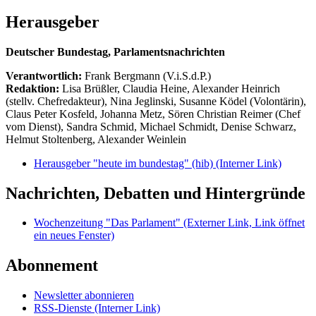
Herausgeber
Deutscher Bundestag, Parlamentsnachrichten
Verantwortlich:
Frank Bergmann (V.i.S.d.P.)
Redaktion:
Lisa Brüßler, Claudia Heine, Alexander Heinrich
(stellv. Chefredakteur), Nina Jeglinski,
Susanne Ködel (Volontärin),
Claus Peter Kosfeld, Johanna Metz, Sören Christian Reimer (Chef
vom Dienst), Sandra Schmid, Michael Schmidt, Denise Schwarz,
Helmut Stoltenberg, Alexander Weinlein
Herausgeber "heute im bundestag" (hib)
(Interner Link)
Nachrichten, Debatten und Hintergründe
Wochenzeitung "Das Parlament"
(Externer Link, Link öffnet
ein neues Fenster)
Abonnement
Newsletter abonnieren
RSS-Dienste
(Interner Link)