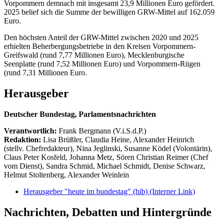
Vorpommern demnach mit insgesamt 23,9 Millionen Euro gefördert.
2025 belief sich die Summe der bewilligen GRW-Mittel auf 162.059
Euro.
Den höchsten Anteil der GRW-Mittel zwischen 2020 und 2025
erhielten Beherbergungsbetriebe in den Kreisen Vorpommern-
Greifswald (rund 7,77 Millionen Euro), Mecklenburgische
Seenplatte (rund 7,52 Millionen Euro) und Vorpommern-Rügen
(rund 7,31 Millionen Euro.
Herausgeber
Deutscher Bundestag, Parlamentsnachrichten
Verantwortlich:
Frank Bergmann (V.i.S.d.P.)
Redaktion:
Lisa Brüßler, Claudia Heine, Alexander Heinrich
(stellv. Chefredakteur), Nina Jeglinski,
Susanne Ködel (Volontärin),
Claus Peter Kosfeld, Johanna Metz, Sören Christian Reimer (Chef
vom Dienst), Sandra Schmid, Michael Schmidt, Denise Schwarz,
Helmut Stoltenberg, Alexander Weinlein
Herausgeber "heute im bundestag" (hib)
(Interner Link)
Nachrichten, Debatten und Hintergründe