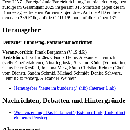
Dem UAZ „Parteigebäude/Parteieinrichtung“ wurden den Angaben
zufolge im Gesamtjahr 2025 insgesamt 845 Straftaten gegen die im
Bundestag vertretenen Parteien zugeordnet. Auf die AfD entfielen
demnach 239 Fälle, auf die CDU 199 und auf die Grünen 137.
Herausgeber
Deutscher Bundestag, Parlamentsnachrichten
Verantwortlich:
Frank Bergmann (V.i.S.d.P.)
Redaktion:
Lisa Brüßler, Claudia Heine, Alexander Heinrich
(stellv. Chefredakteur), Nina Jeglinski,
Susanne Ködel (Volontärin),
Claus Peter Kosfeld, Johanna Metz, Sören Christian Reimer (Chef
vom Dienst), Sandra Schmid, Michael Schmidt, Denise Schwarz,
Helmut Stoltenberg, Alexander Weinlein
Herausgeber "heute im bundestag" (hib)
(Interner Link)
Nachrichten, Debatten und Hintergründe
Wochenzeitung "Das Parlament"
(Externer Link, Link öffnet
ein neues Fenster)