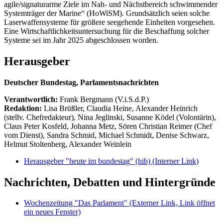
agile/signaturarme Ziele im Nah- und Nächstbereich schwimmender
Systemträger der Marine“ (HoWiSM). Grundsätzlich seien solche
Laserwaffensysteme für größere seegehende Einheiten vorgesehen.
Eine Wirtschaftlichkeitsuntersuchung für die Beschaffung solcher
Systeme sei im Jahr 2025 abgeschlossen worden.
Herausgeber
Deutscher Bundestag, Parlamentsnachrichten
Verantwortlich:
Frank Bergmann (V.i.S.d.P.)
Redaktion:
Lisa Brüßler, Claudia Heine, Alexander Heinrich
(stellv. Chefredakteur), Nina Jeglinski,
Susanne Ködel (Volontärin),
Claus Peter Kosfeld, Johanna Metz, Sören Christian Reimer (Chef
vom Dienst), Sandra Schmid, Michael Schmidt, Denise Schwarz,
Helmut Stoltenberg, Alexander Weinlein
Herausgeber "heute im bundestag" (hib)
(Interner Link)
Nachrichten, Debatten und Hintergründe
Wochenzeitung "Das Parlament"
(Externer Link, Link öffnet
ein neues Fenster)