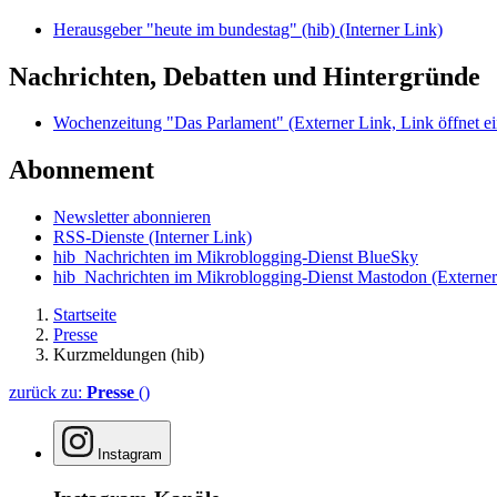
Herausgeber "heute im bundestag" (hib)
(Interner Link)
Nachrichten, Debatten und Hintergründe
Wochenzeitung "Das Parlament"
(Externer Link, Link öffnet ei
Abonnement
Newsletter abonnieren
RSS-Dienste
(Interner Link)
hib_Nachrichten im Mikroblogging-Dienst BlueSky
hib_Nachrichten im Mikroblogging-Dienst Mastodon
(Externer
Startseite
Presse
Kurzmeldungen (hib)
zurück zu:
Presse
()
Instagram