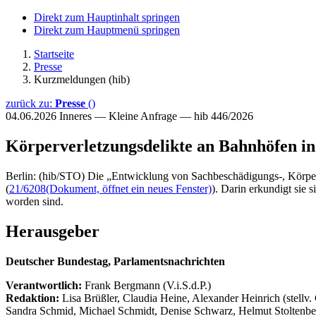
Direkt zum Hauptinhalt springen
Direkt zum Hauptmenü springen
Startseite
Presse
Kurzmeldungen (hib)
zurück zu:
Presse
()
04.06.2026
Inneres — Kleine Anfrage — hib 446/2026
Körperverletzungsdelikte an Bahnhöfen in
Berlin: (hib/STO) Die „Entwicklung von Sachbeschädigungs-, Körperv
(
21/6208
(Dokument, öffnet ein neues Fenster)
). Darin erkundigt sie 
worden sind.
Herausgeber
Deutscher Bundestag, Parlamentsnachrichten
Verantwortlich:
Frank Bergmann (V.i.S.d.P.)
Redaktion:
Lisa Brüßler, Claudia Heine, Alexander Heinrich (stellv.
Sandra Schmid, Michael Schmidt, Denise Schwarz, Helmut Stoltenbe