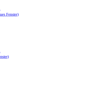
)
ues Fenster)
)
nster)