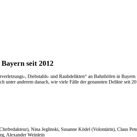
 Bayern seit 2012
erletzungs-, Diebstahls- und Raubdelikten“ an Bahnhöfen in Bayern th
sich unter anderem danach, wie viele Fälle der genannten Delikte seit 2
 Chefredakteur), Nina Jeglinski,
Susanne Ködel (Volontärin),
Claus Pet
rg, Alexander Weinlein