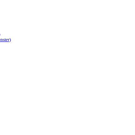
)
nster)